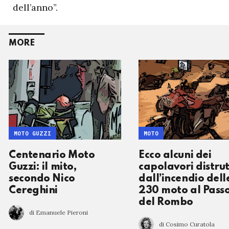
dell’anno”.
MORE
MOTO GUZZI
MOTO
Centenario Moto
Ecco alcuni dei
Guzzi: il mito,
capolavori distrut
secondo Nico
dall’incendio dell
Cereghini
230 moto al Pass
del Rombo
di Emanuele Pieroni
di Cosimo Curatola