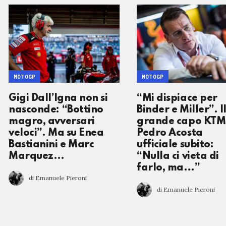
MOTOGP
MOTOGP
Gigi Dall’Igna non si
“Mi dispiace per
nasconde: “Bottino
Binder e Miller”. I
magro, avversari
grande capo KTM
veloci”. Ma su Enea
Pedro Acosta
Bastianini e Marc
ufficiale subito:
Marquez…
“Nulla ci vieta di
farlo, ma…”
di Emanuele Pieroni
di Emanuele Pieroni