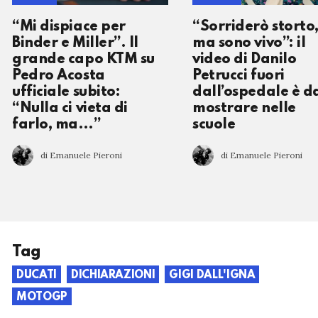
“Mi dispiace per
“Sorriderò storto
Binder e Miller”. Il
ma sono vivo”: il
grande capo KTM su
video di Danilo
Pedro Acosta
Petrucci fuori
ufficiale subito:
dall’ospedale è d
“Nulla ci vieta di
mostrare nelle
farlo, ma…”
scuole
di Emanuele Pieroni
di Emanuele Pieroni
Tag
DUCATI
DICHIARAZIONI
GIGI DALL'IGNA
MOTOGP