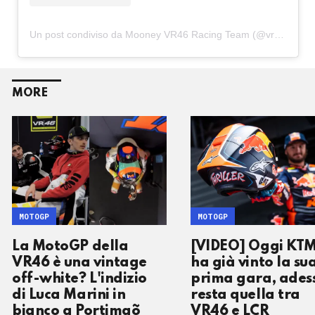
Un post condiviso da Mooney VR46 Racing Team (@vr46racingteam)
MORE
MOTOGP
MOTOGP
La MotoGP della
[VIDEO] Oggi KT
VR46 è una vintage
ha già vinto la su
off-white? L'indizio
prima gara, ades
di Luca Marini in
resta quella tra
bianco a Portimaõ
VR46 e LCR