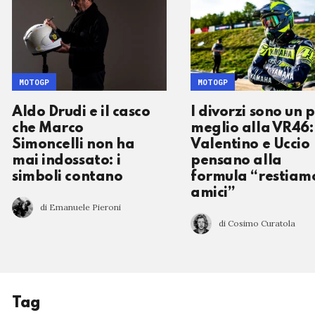
MOTOGP
MOTOGP
Aldo Drudi e il casco
I divorzi sono un p
che Marco
meglio alla VR46:
Simoncelli non ha
Valentino e Uccio
mai indossato: i
pensano alla
simboli contano
formula “restiam
amici”
di Emanuele Pieroni
di Cosimo Curatola
Tag