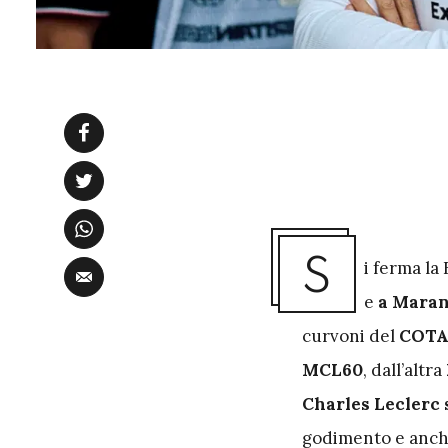
S
i ferma la
e
a Maran
curvoni del
COT
MCL60
, dall’altra
Charles Leclerc 
godimento e anche 