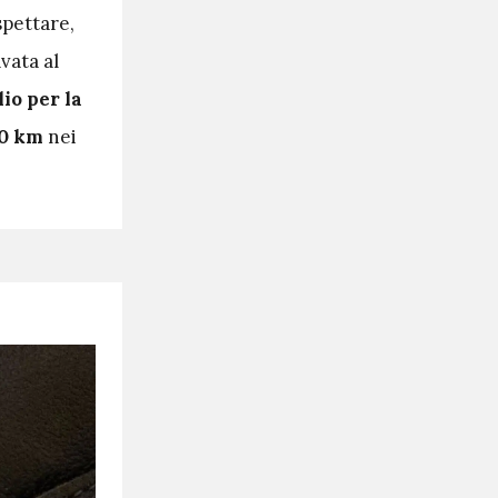
spettare,
vata al
io per la
00 km
nei