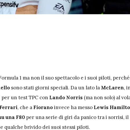
 Formula 1 ma non il suo spettacolo e i suoi piloti, perch
ello
sono stati giorni speciali. Da un lato la
McLaren
, i
A
per un test TPC con
Lando Norris
(ma non solo) al vol
Ferrari
, che a
Fiorano
invece ha messo
Lewis Hamilto
su una F80
per una serie di giri da panico tra i sorrisi, il
qualche brivido dei suoi stessi piloti.