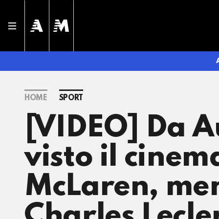
HOME
SPORT
[VIDEO] Da Au
visto il cinem
McLaren, men
Charles Lecl