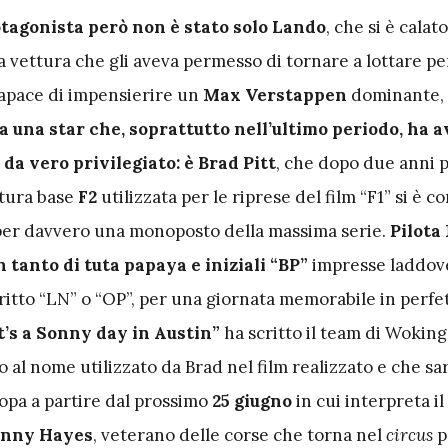
otagonista però non è stato solo Lando
, che si è calato
la vettura che gli aveva permesso di tornare a lottare per
 capace di impensierire un
Max Verstappen
dominante,
ra una star che, soprattutto nell’ultimo periodo, ha
da vero privilegiato: è Brad Pitt
, che dopo due anni p
ttura base
F2
utilizzata per le riprese del film “F1” si è co
 per davvero una monoposto della massima serie.
Pilota
 tanto di tuta papaya e iniziali “BP”
impresse laddov
ritto “LN” o “OP”, per una giornata memorabile in perfet
t’s a Sonny day in Austin”
ha scritto il team di Woking
 al nome utilizzato da Brad nel film realizzato e che sa
ropa a partire dal prossimo
25 giugno
in cui interpreta il
nny Hayes
, veterano delle corse che torna nel
circus
p