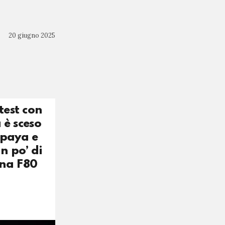
20 giugno 2025
test con
 è sceso
apaya e
n po’ di
una F80