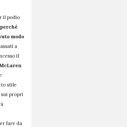
 il podio
perché
 avuto modo
assati a
ncesso il
 McLaren
e
to stile
 sui propri
rà
er fare da