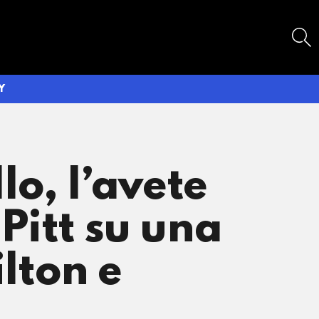
SEARCH
Y
o, l’avete
 Pitt su una
lton e