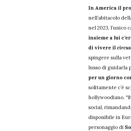
I
n America il pr
nell’abitacolo del
nel 2023, l’unico
insieme a lui c’e
di vivere il
circus
spingere sulla ve
lusso di guidarla
per un giorno con
solitamente c’è sc
hollywoodiano.
“I
social, rimandando
disponibile in Eu
personaggio di
So