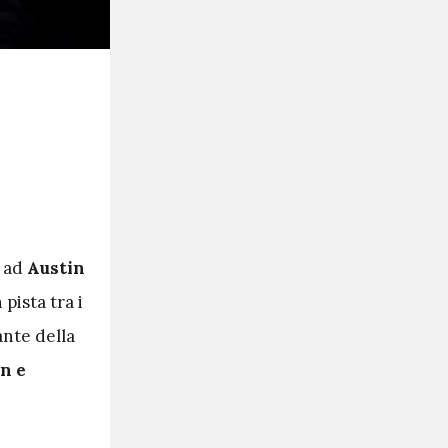
é ad
Austin
n pista tra i
ante della
n e