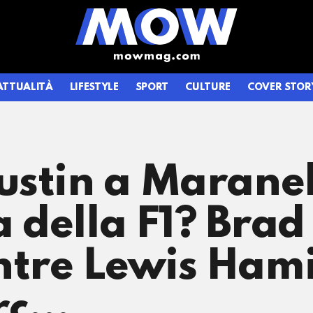
ATTUALITÀ
LIFESTYLE
SPORT
CULTURE
COVER STOR
stin a Maranell
a della F1? Brad
tre Lewis Hami
erc…