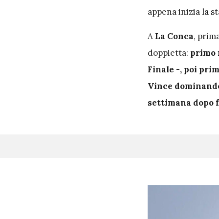
appena inizia la 
A
La Conca
, prim
doppietta:
primo n
Finale -, poi prim
Vince dominando 
settimana dopo f