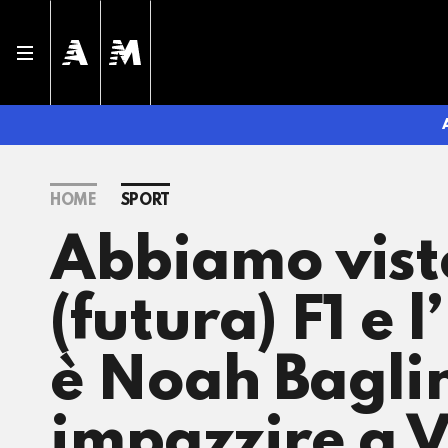
HOME
SPORT
Abbiamo visto
(futura) F1 e 
è Noah Baglin
impazzire a V