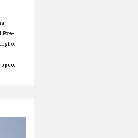
na
i Pre-
meglio.
ropeo.