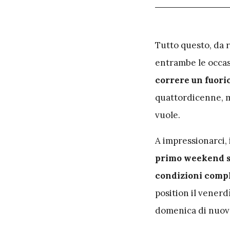
T
utto questo, da r
entrambe le occasi
correre un fuori
quattordicenne, ma
vuole.
A impressionarci, i
primo weekend su
condizioni comp
position il venerdì
domenica di nuovo