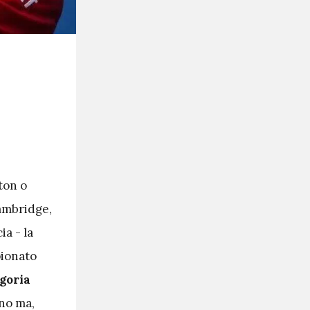
ton o
Cambridge,
a - la
pionato
goria
nno ma,