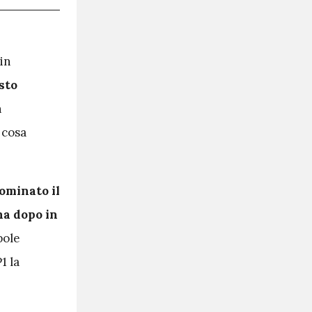
 in
sto
n
 cosa
dominato il
na dopo in
 pole
1 la