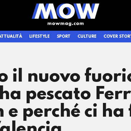
ATTUALITÀ
LIFESTYLE
SPORT
CULTURE
COVER STOR
 il nuovo fuoric
l’ha pescato Ferr
 e perché ci ha 
alencia