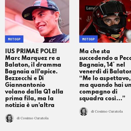
MOTOGP
MOTOGP
IUS PRIMAE POLE!
Ma che sta
Marc Marquez re a
succedendo a Pec
Balaton, il dramma
Bagnaia, 14° nel
Bagnaia all'apice.
venerdì di Balato
Bezzecchi e Di
“Me lo aspettavo,
Giannantonio
ma quando hai u
volano dalla Q1 alla
compagno di
prima fila, ma la
squadra così…”
notizia è un'altra
di Cosimo Curatola
di Cosimo Curatola