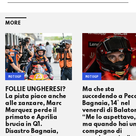
MORE
MOTOGP
MOTOGP
FOLLIE UNGHERESI?
Ma che sta
La pista piace anche
succedendo a Pec
alle zanzare, Marc
Bagnaia, 14° nel
Marquez perde il
venerdì di Balato
primato e Aprilia
“Me lo aspettavo,
brucia in Q1.
ma quando hai u
Disastro Bagnaia,
compagno di