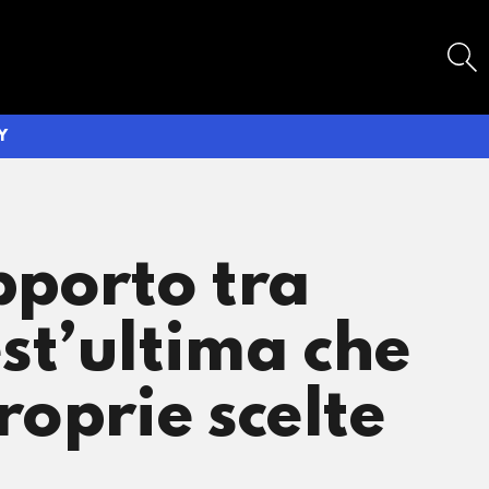
SEARCH
Y
pporto tra
st’ultima che
roprie scelte