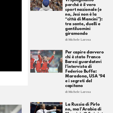
Vi spieghiamo
perché è il vero
sport nazionale (e
no, Jesi non è la
“città di Mancini”):
tra sante, duelli e
gentiluomini
giramondo
di Michele Larosa
Per capire davvero
chi è stato Franco
Baresi guardatevi
l'intervista di
Federico Buffa:
Maradona, USA '94
e i segreti del
capitano
di Michele Larosa
La Russia di Pirlo
no, ma l’Arabia di