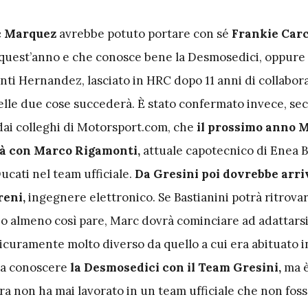
c Marquez
avrebbe potuto portare con sé
Frankie Carc
 quest’anno e che conosce bene la Desmosedici, oppure
nti Hernandez, lasciato in HRC dopo 11 anni di collabor
lle due cose succederà. È stato confermato invece, se
dai colleghi di Motorsport.com, che
il prossimo anno 
à con Marco Rigamonti,
attuale capotecnico di Enea B
ucati nel team ufficiale.
Da Gresini poi dovrebbe arri
reni,
ingegnere elettronico. Se Bastianini potrà ritrova
 o almeno così pare, Marc dovrà cominciare ad adattars
sicuramente molto diverso da quello a cui era abituato 
 a conoscere
la Desmosedici con il Team Gresini,
ma è
ra non ha mai lavorato in un team ufficiale che non foss