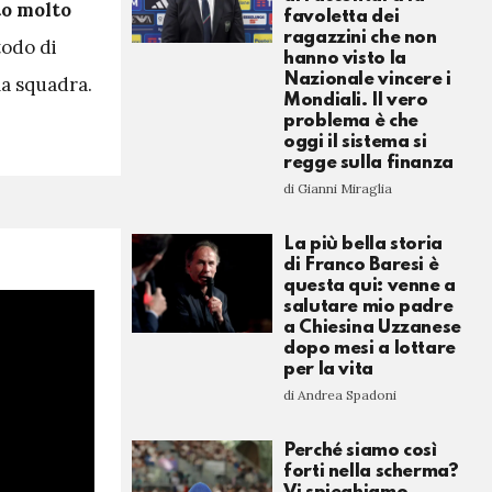
to molto
favoletta dei
ragazzini che non
todo di
hanno visto la
Nazionale vincere i
la squadra.
Mondiali. Il vero
problema è che
oggi il sistema si
regge sulla finanza
di Gianni Miraglia
La più bella storia
di Franco Baresi è
questa qui: venne a
salutare mio padre
a Chiesina Uzzanese
dopo mesi a lottare
per la vita
di Andrea Spadoni
Perché siamo così
forti nella scherma?