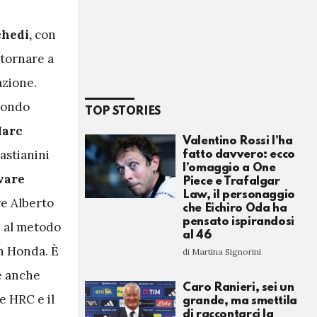
hedi,
con
 tornare a
azione.
condo
TOP STORIES
Marc
Valentino Rossi l’ha
astianini
fatto davvero: ecco
l’omaggio a One
vare
Piece e Trafalgar
Law, il personaggio
re Alberto
che Eichiro Oda ha
pensato ispirandosi
i al metodo
al 46
in Honda. È
di Martina Signorini
 anche
Caro Ranieri, sei un
e HRC e il
grande, ma smettila
di raccontarci la