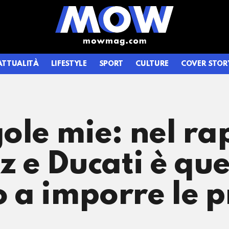
ATTUALITÀ
LIFESTYLE
SPORT
CULTURE
COVER STOR
ole mie: nel ra
e Ducati è que
 a imporre le p