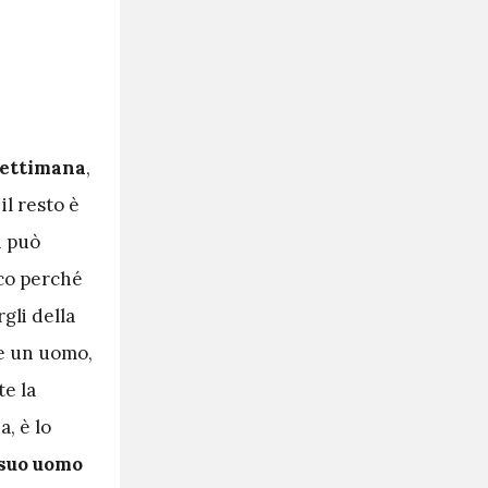
 settimana
,
il resto è
 può
cco perché
gli della
re un uomo,
te la
, è lo
suo uomo