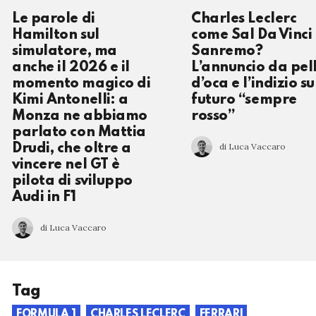
Le parole di
Charles Leclerc
Hamilton sul
come Sal Da Vinci
simulatore, ma
Sanremo?
anche il 2026 e il
L’annuncio da pel
momento magico di
d’oca e l’indizio su
Kimi Antonelli: a
futuro “sempre
Monza ne abbiamo
rosso”
parlato con Mattia
di Luca Vaccaro
Drudi, che oltre a
vincere nel GT è
pilota di sviluppo
Audi in F1
di Luca Vaccaro
Tag
FORMULA 1
CHARLES LECLERC
FERRARI