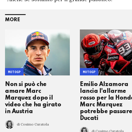
MORE
MOTOGP
MOTOGP
Non si può che
Emilio Alzamora
amare Marc
lancia l'allarme
Marquez dopo il
rosso per la Hond
video che ha girato
Marc Marquez
in Austria
potrebbe passare
Ducati
di Cosimo Curatola
di Cosimo Curatola