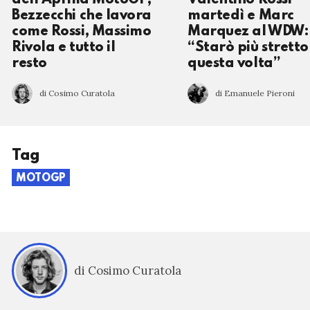
dell’Aprilia MotoGP,
Valentino Rossi
Bezzecchi che lavora
martedì e Marc
come Rossi, Massimo
Marquez al WDW:
Rivola e tutto il
“Starò più stretto
resto
questa volta”
di Cosimo Curatola
di Emanuele Pieroni
Tag
MOTOGP
di Cosimo Curatola