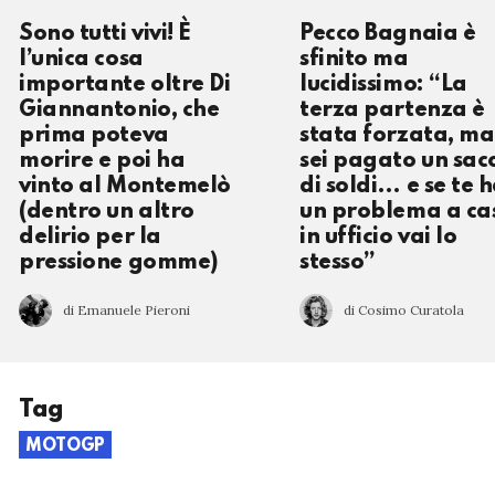
Sono tutti vivi! È
Pecco Bagnaia è
l’unica cosa
sfinito ma
importante oltre Di
lucidissimo: “La
Giannantonio, che
terza partenza è
prima poteva
stata forzata, ma
morire e poi ha
sei pagato un sac
vinto al Montemelò
di soldi… e se te h
(dentro un altro
un problema a ca
delirio per la
in ufficio vai lo
pressione gomme)
stesso”
di Emanuele Pieroni
di Cosimo Curatola
Tag
MOTOGP