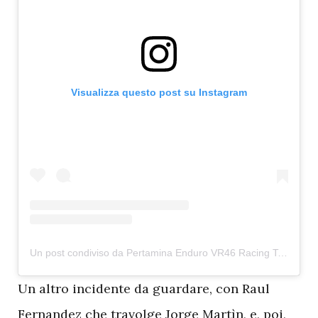
Visualizza questo post su Instagram
Un post condiviso da Pertamina Enduro VR46 Racing Team (@vr46racingteam)
U
n altro incidente da guardare, con Raul
Fernandez che travolge Jorge Martìn, e, poi,