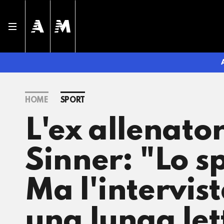
HOME
SPORT
L'ex allenato
Sinner: "Lo s
Ma l'intervist
una lunga let