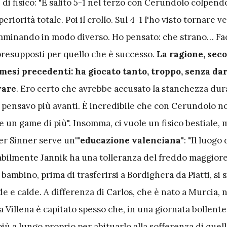
di fisico: "È salito 5-1 nel terzo con Cerundolo colpendo
riorità totale. Poi il crollo. Sul 4-1 l'ho visto tornare v
mminando in modo diverso. Ho pensato: che strano… Fa
presupposti per quello che è successo.
La ragione, sec
mesi precedenti: ha giocato tanto, troppo, senza dars
rare
. Ero certo che avrebbe accusato la stanchezza dura
pensavo più avanti. È incredibile che con Cerundolo no
re un game di più". Insomma, ci vuole un fisico bestiale,
per Sinner serve un'"
educazione valenciana
": "Il luogo
abilmente Jannik ha una tolleranza del freddo maggiore
ambino, prima di trasferirsi a Bordighera da Piatti, si s
e e calde. A differenza di Carlos, che è nato a Murcia, 
a Villena è capitato spesso che, in una giornata bollente,
iù a lungo proprio per abituarlo alla sofferenza di quel