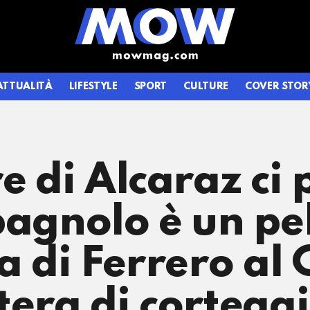
ATTUALITÀ
LIFESTYLE
SPORT
CULTURE
COVER STOR
re di Alcaraz ci
pagnolo è un pe
a di Ferrero al 
tera di corteg