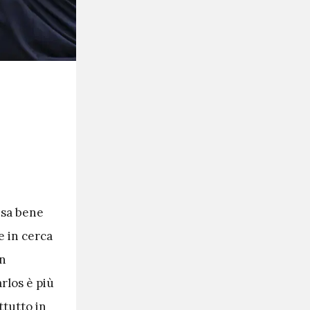
 sa bene
e in cerca
in
arlos è più
ttutto in