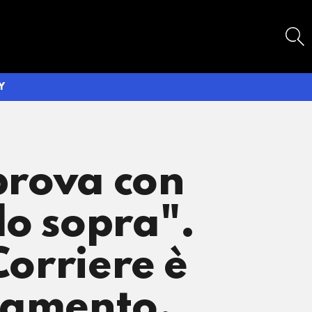
SEARCH
Y
 prova con
lo sopra".
Corriere è
giamento.