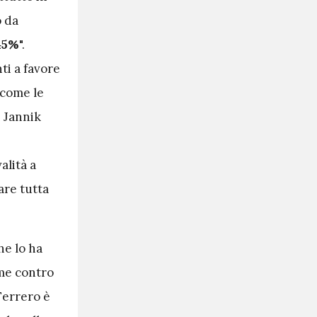
o da
-45%
".
ti a favore
 come le
i Jannik
alità a
are tutta
he lo ha
ame contro
Ferrero è