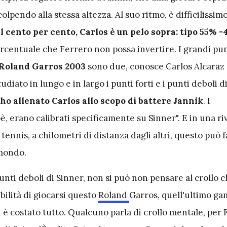
olpendo alla stessa altezza. Al suo ritmo, è difficilissim
l cento per cento, Carlos è un pelo sopra: tipo 55% 
rcentuale che Ferrero non possa invertire. I grandi pun
Roland Garros 2003
sono due, conosce Carlos Alcaraz
udiato in lungo e in largo i punti forti e i punti deboli d
ho allenato Carlos allo scopo di battere Jannik
. I
è, erano calibrati specificamente su Sinner". E in una riv
tennis, a chilometri di distanza dagli altri, questo può f
 mondo.
punti deboli di Sinner, non si può non pensare al crollo c
ibilità di giocarsi questo
Roland
Garros, quell'ultimo g
 è costato tutto. Qualcuno parla di crollo mentale, per 