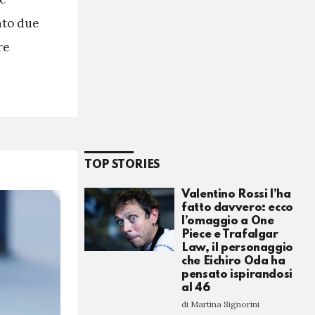
into due
re
TOP STORIES
Valentino Rossi l’ha
fatto davvero: ecco
l’omaggio a One
Piece e Trafalgar
Law, il personaggio
che Eichiro Oda ha
pensato ispirandosi
al 46
di Martina Signorini