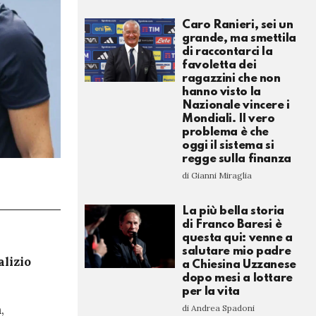
Caro Ranieri, sei un
grande, ma smettila
di raccontarci la
favoletta dei
ragazzini che non
hanno visto la
Nazionale vincere i
Mondiali. Il vero
problema è che
oggi il sistema si
regge sulla finanza
di Gianni Miraglia
La più bella storia
di Franco Baresi è
questa qui: venne a
salutare mio padre
alizio
a Chiesina Uzzanese
dopo mesi a lottare
per la vita
,
di Andrea Spadoni