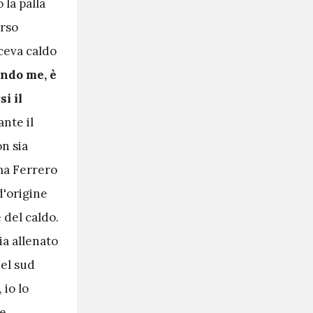
 la palla
erso
ceva caldo
ondo me, è
i il
nte il
n sia
 ma Ferrero
 d'origine
 del caldo.
ia allenato
nel sud
 io lo
le