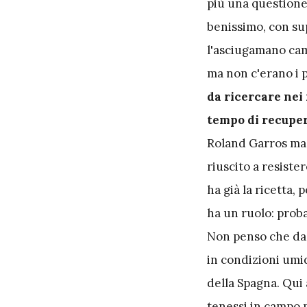
più una questione 
benissimo, con supe
l'asciugamano ca
ma non c'erano i 
da ricercare nei 
tempo di recupe
Roland Garros ma 
riuscito a resiste
ha già la ricetta, 
ha un ruolo: prob
Non penso che da b
in condizioni umid
della Spagna. Qui 
tenessi in campo p