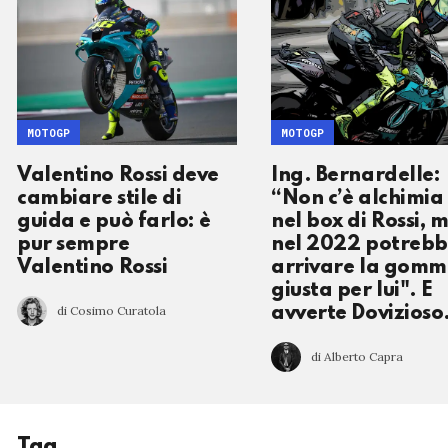
MOTOGP
MOTOGP
Valentino Rossi deve
Ing. Bernardelle:
cambiare stile di
“Non c’è alchimia
guida e può farlo: è
nel box di Rossi, 
pur sempre
nel 2022 potreb
Valentino Rossi
arrivare la gom
giusta per lui". E
di Cosimo Curatola
avverte Dovizioso.
di Alberto Capra
Tag