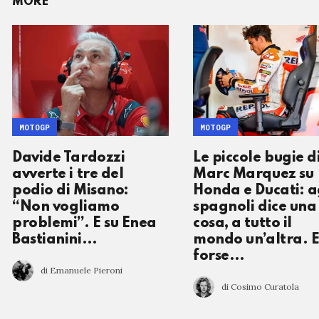
MORE
MOTOGP
MOTOGP
Davide Tardozzi
Le piccole bugie d
avverte i tre del
Marc Marquez su
podio di Misano:
Honda e Ducati: a
“Non vogliamo
spagnoli dice una
problemi”. E su Enea
cosa, a tutto il
Bastianini…
mondo un’altra. 
forse…
di Emanuele Pieroni
di Cosimo Curatola