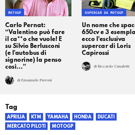
MOTOGP
SUPERCAR DA MOTOGP
Carlo Pernat:
Un nome che spac
“Valentino può fare
650cv e 3 esempla
il ca**o che vuole! E
ecco l'esclusiva
su Silvio Berlusconi
supercar di Loris
(e l’autobus di
Capirossi
signorine) la penso
di Riccardo Canaletti
così…”
di Emanuele Pieroni
Tag
APRILIA
KTM
YAMAHA
HONDA
DUCATI
MERCATO PILOTI
MOTOGP