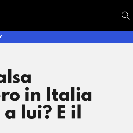
SEARCH
Y
alsa
o in Italia
a lui? E il