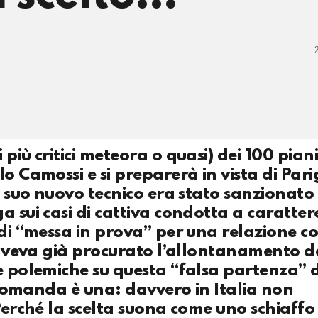
 più critici meteora o quasi) dei 100 pian
o Camossi e si preparerà in vista di Par
Il suo nuovo tecnico era stato sanzionato
a sui casi di cattiva condotta a caratter
 di “messa in prova” per una relazione c
i aveva già procurato l’allontanamento 
le polemiche su questa “falsa partenza” 
a domanda è una: davvero in Italia non
Perché la scelta suona come uno schiaffo 