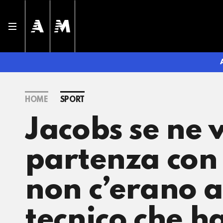
HOME
SPORT
Jacobs se ne 
partenza con 
non c’erano al
tecnico che h