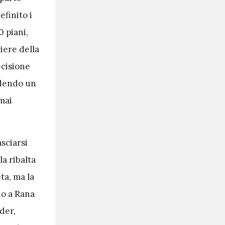
efinito i
0 piani,
iere della
ecisione
edendo un
mai
asciarsi
la ribalta
ta, ma la
io a Rana
der,