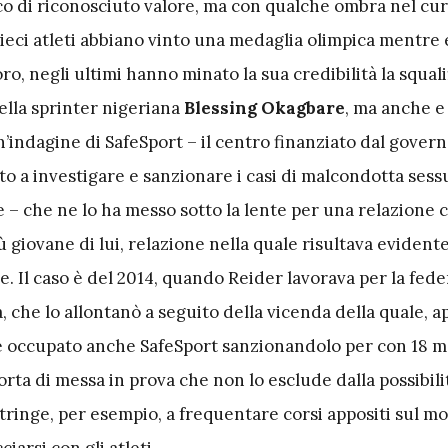
ico di riconosciuto valore, ma con qualche ombra nel cu
eci atleti abbiano vinto una medaglia olimpica mentre 
o, negli ultimi hanno minato la sua credibilità la squalif
ella sprinter nigeriana
Blessing Okagbare
, ma anche e
’indagine di SafeSport – il centro finanziato dal gover
o a investigare e sanzionare i casi di malcondotta sess
 – che ne lo ha messo sotto la lente per una relazione 
ù giovane di lui, relazione nella quale risultava evidente
re. Il caso è del 2014, quando Reider lavorava per la fed
a, che lo allontanò a seguito della vicenda della quale, 
 occupato anche SafeSport sanzionandolo per con 18 me
orta di messa in prova che non lo esclude dalla possibili
tringe, per esempio, a frequentare corsi appositi sul m