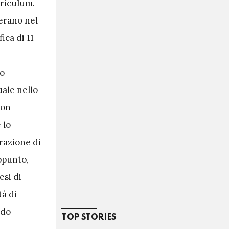
rriculum.
erano nel
ica di 11
no
uale nello
con
 lo
erazione di
appunto,
si di
tà di
odo
TOP STORIES