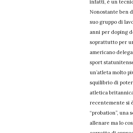
infatti, è un tecn
Nonostante ben di
suo gruppo di lavor
anni per doping d
soprattutto per un
americano delegat
sport statunitense
un’atleta molto pi
squilibrio di pote
atletica britannic
recentemente si è
“probation”, una s
allenare ma lo cos