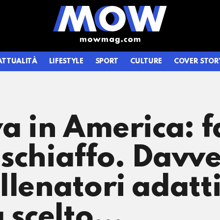
ATTUALITÀ
LIFESTYLE
SPORT
CULTURE
COVER STOR
va in America: f
schiaffo. Davver
lenatori adatti 
a scelto…