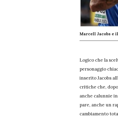
Marcell Jacobs e i
L
ogico che la scelt
personaggio chiacc
inserito Jacobs al
critiche che, dop
anche calunnie in 
pare, anche un rap
cambiamento totale