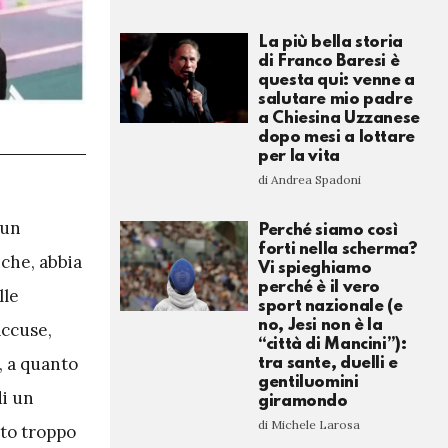
La più bella storia
di Franco Baresi è
questa qui: venne a
salutare mio padre
a Chiesina Uzzanese
dopo mesi a lottare
per la vita
di Andrea Spadoni
 un
Perché siamo così
forti nella scherma?
iche, abbia
Vi spieghiamo
perché è il vero
lle
sport nazionale (e
no, Jesi non è la
accuse,
“città di Mancini”):
e, a quanto
tra sante, duelli e
gentiluomini
di un
giramondo
di Michele Larosa
ato troppo