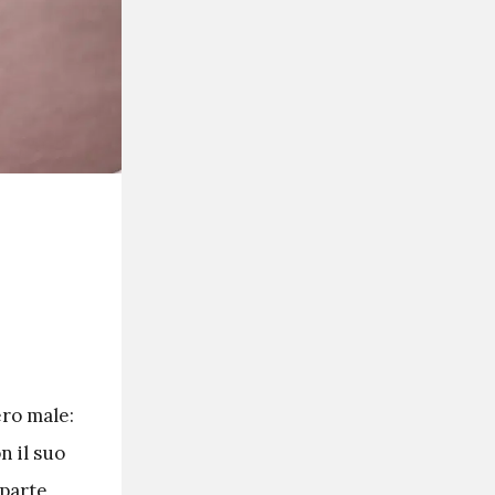
ero male:
n il suo
 parte