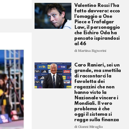
Valentino Rossi l’ha
fatto davvero: ecco
l’omaggio a One
Piece e Trafalgar
Law, il personaggio
che Eichiro Oda ha
pensato ispirandosi
al 46
di Martina Signorini
Caro Ranieri, sei un
grande, ma smettila
di raccontarci la
favoletta dei
ragazzini che non
hanno visto la
Nazionale vincere i
Mondiali. Il vero
problema è che
oggi il sistema si
regge sulla finanza
di Gianni Miraglia