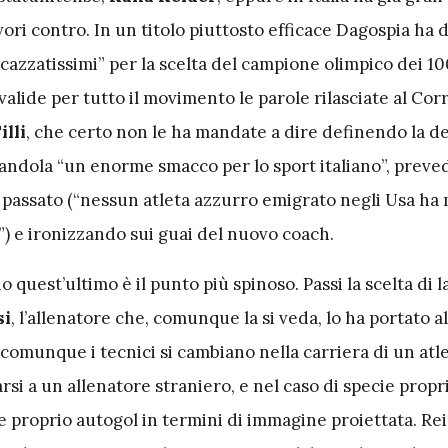
vori contro. In un titolo piuttosto efficace Dagospia ha d
ncazzatissimi” per la scelta del campione olimpico dei 10
ide per tutto il movimento le parole rilasciate al Corr
illi
, che certo non le ha mandate a dire definendo la d
andola “un enorme smacco per lo sport italiano”, prev
l passato (“nessun atleta azzurro emigrato negli Usa ha 
) e ironizzando sui guai del nuovo coach.
 quest’ultimo è il punto più spinoso. Passi la scelta di l
si
, l’allenatore che, comunque la si veda, lo ha portato al
omunque i tecnici si cambiano nella carriera di un atle
arsi a un allenatore straniero, e nel caso di specie propr
e proprio autogol in termini di immagine proiettata. Rei