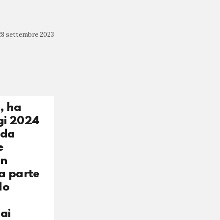
28 settembre 2023
i, ha
igi 2024
 da
e
on
da parte
do
ai