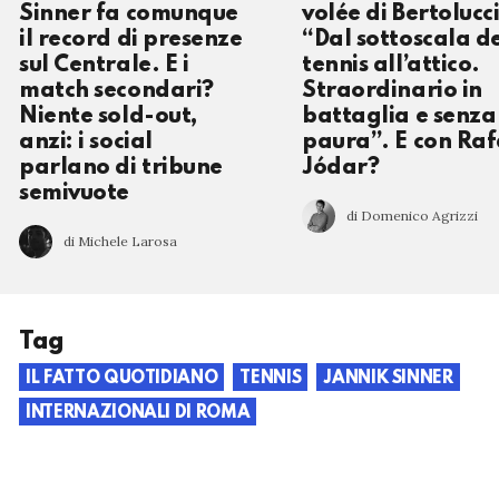
Sinner fa comunque
volée di Bertolucci
il record di presenze
“Dal sottoscala d
sul Centrale. E i
tennis all’attico.
match secondari?
Straordinario in
Niente sold-out,
battaglia e senza
anzi: i social
paura”. E con Ra
parlano di tribune
Jódar?
semivuote
di Domenico Agrizzi
di Michele Larosa
Tag
IL FATTO QUOTIDIANO
TENNIS
JANNIK SINNER
INTERNAZIONALI DI ROMA