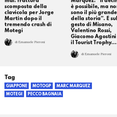
mai: frattura
Marquez: “Il dec
scomposta della
è possibile, ma no
clavicola per Jorge
sono il più grande
Martìn dopo il
della storia”. E su
tremendo crash di
gesto di Misano,
Motegi
Valentino Rossi,
Giacomo Agostini
di Emanuele Pieroni
il Tourist Trophy…
di Emanuele Pieroni
Tag
GIAPPONE
MOTOGP
MARC MARQUEZ
MOTEGI
PECCO BAGNAIA