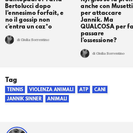
Bertolucci dopo
anche con Musetti
l’ennesimo forfait, e
per attaccare
no il gossip non
Jannik. Ma
c’entra un caz*o
QUALCOSA per fa
passare
di Giulia Sorrentino
l’ossessione?
di Giulia Sorrentino
Tag
TENNIS
VIOLENZA ANIMALI
ATP
CANI
JANNIK SINNER
ANIMALI