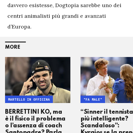
davvero esistesse, Dogtopia sarebbe uno dei
centri animalisti più grandi e avanzati
d’Europa.
MORE
MARTELLO IN OFFICINA
"FA MALE"
BERRETTINI KO, ma
“Sinner il tennist
è il fisico il problema
più intelligente?
o l’assenza di coach
Scandaloso”:
Santopadre? Parla
Kyrgios se la pre