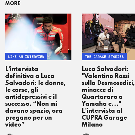
MORE
LIKE AN INTERVIEW
THE GARAGE STORIES
L’intervista
Luca Salvadori:
definitiva a Luca
"Valentino Rossi
Salvadori: le donne,
sulla Desmosedici,
le corse, gli
minacce di
antidepressivi e il
Quartararo a
successo. “Non mi
Yamaha e..."
davano spazio, ora
L'intervista al
pregano per un
CUPRA Garage
video”
Milano