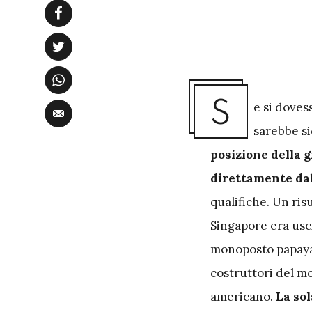
S
e si doves
sarebbe s
posizione della g
direttamente dal
qualifiche. Un ri
Singapore era usci
monoposto papaya 
costruttori del mo
americano.
La so