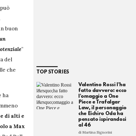
 può
n
 un buon
 un
otenziale
”
ra del
lle che
TOP STORIES
Valentino Rossi l’ha
fatto davvero: ecco
e ha
l’omaggio a One
Piece e Trafalgar
nemmeno
Law, il personaggio
che Eichiro Oda ha
 di alti e
pensato ispirandosi
al 46
itolo a Max
di Martina Signorini