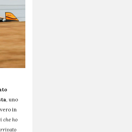
ato
sta
, uno
evero in
i che ho
arrivato