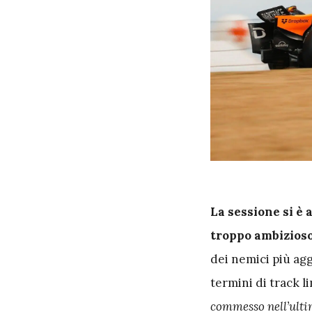
L
a sessione si è 
troppo ambizioso 
dei nemici più agg
termini di track li
commesso nell’ultim