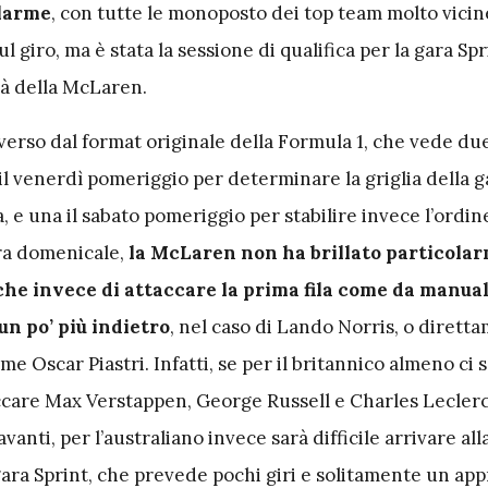
llarme
, con tutte le monoposto dei top team molto vicin
l giro, ma è stata la sessione di qualifica per la gara Spr
ltà della McLaren.
erso dal format originale della Formula 1, che vede due
 il venerdì pomeriggio per determinare la griglia della g
, e una il sabato pomeriggio per stabilire invece l’ordin
ra domenicale,
la McLaren non ha brillato particola
, che invece di attaccare la prima fila come da manual
un po’ più indietro
, nel caso di Lando Norris, o dirett
me Oscar Piastri. Infatti, se per il britannico almeno ci s
accare Max Verstappen, George Russell e Charles Leclerc,
anti, per l’australiano invece sarà difficile arrivare all
gara Sprint, che prevede pochi giri e solitamente un ap