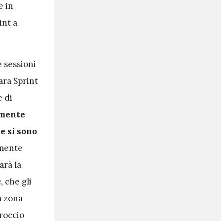
e in
int a
 sessioni
ara Sprint
e di
rmente
e si sono
amente
arà la
 che gli
a zona
proccio