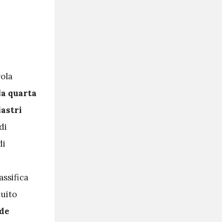
rola
la quarta
iastri
di
di
ssifica
cuito
nde