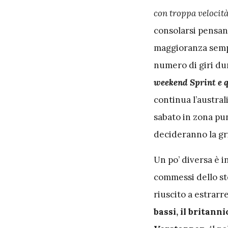
con troppa velocità
consolarsi pensand
maggioranza sempr
numero di giri dur
weekend Sprint e q
continua l’austral
sabato in zona pun
decideranno la gri
Un po’ diversa è i
commessi dello s
riuscito a estrarr
bassi, il britann