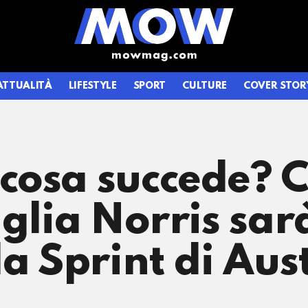
ATTUALITÀ
LIFESTYLE
SPORT
CULTURE
COVER STOR
osa succede? Co
iglia Norris sar
la Sprint di Aus