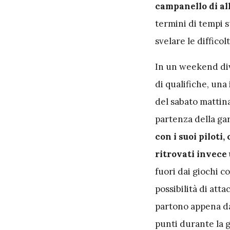
campanello di a
termini di tempi su
svelare le diffico
In un weekend div
di qualifiche, una
del sabato mattina
partenza della ga
con i suoi piloti
ritrovati invece 
fuori dai giochi co
possibilità di att
partono appena dav
punti durante la 