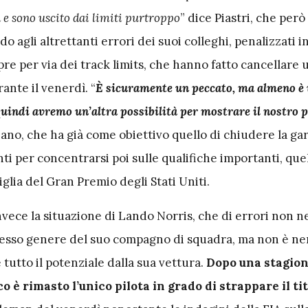
 e sono uscito dai limiti purtroppo
” dice Piastri, che però
o agli altrettanti errori dei suoi colleghi, penalizzati i
e per via dei track limits, che hanno fatto cancellare
ante il venerdì. “
È sicuramente un peccato, ma almeno è
uindi avremo un’altra possibilità per mostrare il nostro p
iano, che ha già come obiettivo quello di chiudere la ga
ti per concentrarsi poi sulle qualifiche importanti, que
glia del Gran Premio degli Stati Uniti.
nvece la situazione di Lando Norris, che di errori non n
tesso genere del suo compagno di squadra, ma non è 
e tutto il potenziale dalla sua vettura.
Dopo una stagione
ico è rimasto l’unico pilota in grado di strappare il t