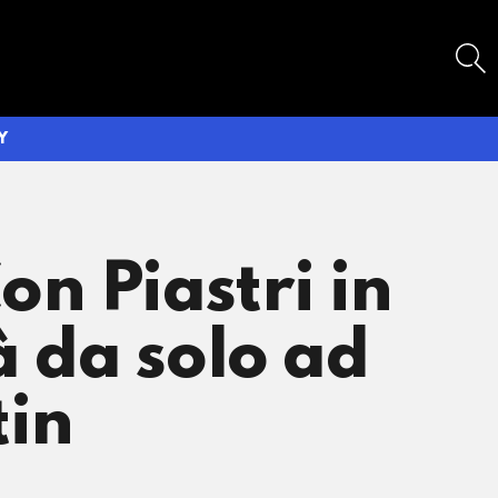
SEARCH
Y
n Piastri in
à da solo ad
tin