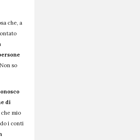
sa che, a
contato
a
 persone
Non so
onosco
ne di
o che mio
do i conti
n