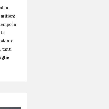
ni fa
 milioni
,
 tempo in
sta
 talento
 tanti
iglie