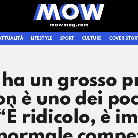
ATTUALITÀ
LIFESTYLE
SPORT
CULTURE
COVER STOR
 ha un grosso 
n è uno dei poc
È ridicolo, è i
normale compet