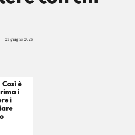
23 giugno 2026
 Così è
rima i
re i
iare
mo