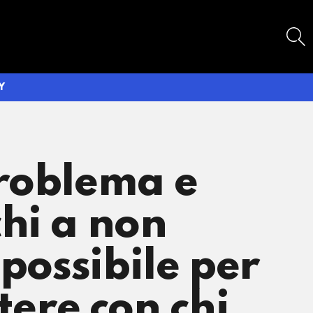
SEARCH
Y
problema e
hi a non
mpossibile per
ere con chi