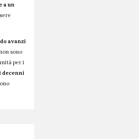
e a un
sere
do avanzi
 non sono
nità per i
i decenni
vono