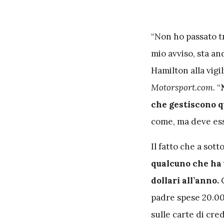
“Non ho passato t
mio avviso, sta a
Hamilton alla vigi
Motorsport.com
. “
che gestiscono q
come, ma deve ess
Il fatto che a sott
qualcuno che ha u
dollari all’anno.
C
padre spese 20.00
sulle carte di cre