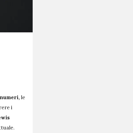
numeri,
le
rere i
ewis
ttuale.