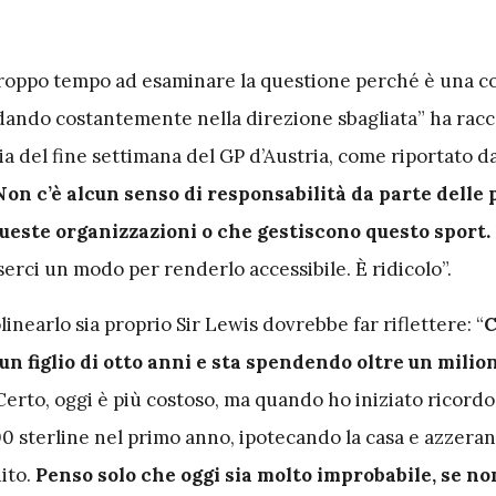
roppo tempo ad esaminare la questione perché è una co
ndando costantemente nella direzione sbagliata” ha rac
lia del fine settimana del GP d’Austria, come riportato d
Non c’è alcun senso di responsabilità da parte delle
ueste organizzazioni o che gestiscono questo sport.
erci un modo per renderlo accessibile. È ridicolo”.
olinearlo sia proprio Sir Lewis dovrebbe far riflettere: “
C
n figlio di otto anni e sta spendendo oltre un milio
erto, oggi è più costoso, ma quando ho iniziato ricord
0 sterline nel primo anno, ipotecando la casa e azzeran
dito.
Penso solo che oggi sia molto improbabile, se no