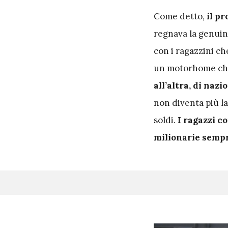
Come detto,
il pr
regnava la genuin
con i ragazzini ch
un motorhome che 
all’altra, di nazi
non diventa più l
soldi.
I ragazzi c
milionarie sempre