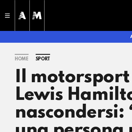
HOME
SPORT
Il motorsport
Lewis Hamilto
nascondersi: “
una persona 