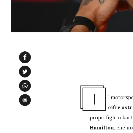
I
l motorsp
cifre as
propri figli in kar
Hamilton
, che n