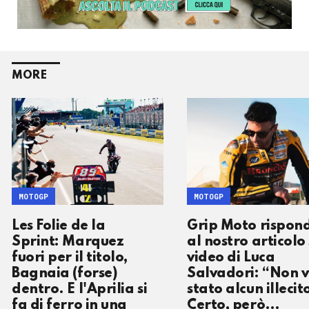
MORE
MOTOGP
MOTOGP
Les Folie de la
Grip Moto rispon
Sprint: Marquez
al nostro articolo 
fuori per il titolo,
video di Luca
Bagnaia (forse)
Salvadori: “Non v
dentro. E l'Aprilia si
stato alcun illecit
fa di ferro in una
Certo, però…