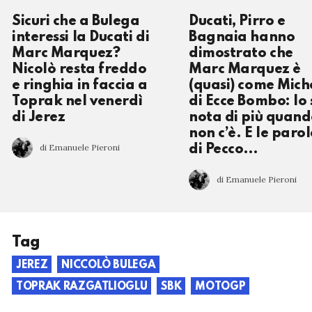
Sicuri che a Bulega
Ducati, Pirro e
interessi la Ducati di
Bagnaia hanno
Marc Marquez?
dimostrato che
Nicolò resta freddo
Marc Marquez è
e ringhia in faccia a
(quasi) come Mich
Toprak nel venerdì
di Ecce Bombo: lo 
di Jerez
nota di più quan
non c’è. E le parol
di Emanuele Pieroni
di Pecco…
di Emanuele Pieroni
Tag
JEREZ
NICCOLÒ BULEGA
TOPRAK RAZGATLIOGLU
SBK
MOTOGP