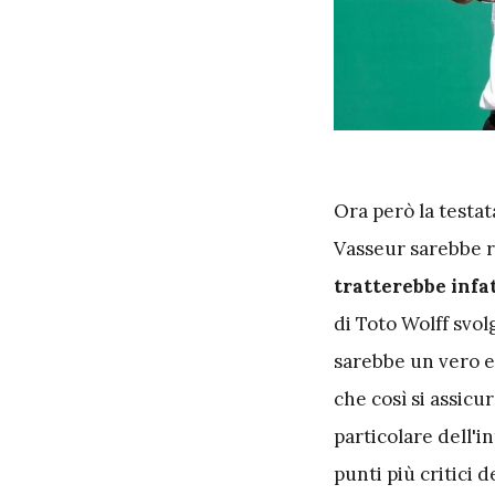
O
ra però la testa
Vasseur sarebbe r
tratterebbe infat
di Toto Wolff svo
sarebbe un vero e
che così si assicu
particolare dell'
punti più critici 