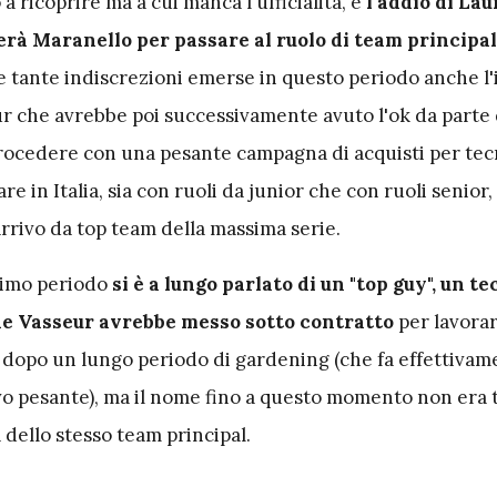
 a ricoprire ma a cui manca l'ufficialità, e
l'addio di La
erà Maranello per passare al ruolo di team principal
e tante indiscrezioni emerse in questo periodo anche l'
ur che avrebbe poi successivamente avuto l'ok da parte d
procedere con una pesante campagna di acquisti per tecn
e in Italia, sia con ruoli da junior che con ruoli senior,
rrivo da top team della massima serie.
ltimo periodo
si è a lungo parlato di un "top guy", un te
e Vasseur avrebbe messo sotto contratto
per lavorar
 dopo un lungo periodo di gardening (che fa effettivam
vo pesante), ma il nome fino a questo momento non era t
 dello stesso team principal.