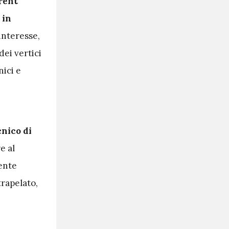
urent
 in
interesse,
ei vertici
ici e
cnico di
e al
ente
rapelato,