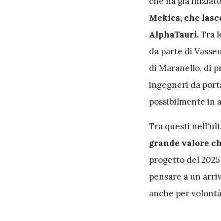
che ha già iniziato
Mekies, che lasc
AlphaTauri.
Tra l
da parte di Vasse
di Maranello, di 
ingegneri da portar
possibilmente in a
Tra questi nell'u
grande valore ch
progetto del 2025
pensare a un arri
anche per volontà