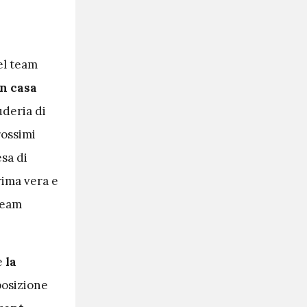
el team
in casa
deria di
rossimi
esa di
rima vera e
team
e
la
posizione