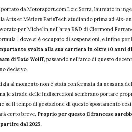
portato da Motorsport.com Loic Serra, laureato in ing
la Arts et Métiers ParisTech studiando prima ad Aix-e
 lavorato per Michelin nell’area R&D di Clermond Ferran
mula 1 dove si è occupato di sospensioni, e infine per
mportante svolta alla sua carriera in oltre 10 anni d
eam di Toto Wolff,
passando nell'arco di questo decenn
no decisivo.
izia al momento non è stata confermata da nessuna de
 ma le strade delle indiscrezioni sembrano portare prop
he se il tempo di gestazione di questo spostamento così
rà certo breve.
Proprio per questo il francese sarebb
partire dal 2025.