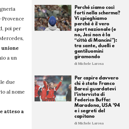
Perché siamo così
egneria
forti nella scherma?
n-Provence
Vi spieghiamo
perché è il vero
d, poi per
sport nazionale (e
no, Jesi non è la
 Mercedes,
“città di Mancini”):
tra sante, duelli e
i unione
gentiluomini
giramondo
io a un
di Michele Larosa
Per capire davvero
lle due
chi è stato Franco
Baresi guardatevi
rio al nome
l'intervista di
Federico Buffa:
Maradona, USA '94
e atteso a
e i segreti del
capitano
di Michele Larosa