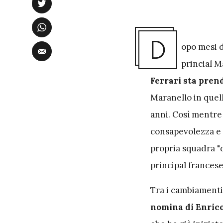
D
opo mesi d
princial M
Ferrari sta pre
Maranello in quell
anni. Così mentre 
consapevolezza e l
propria squadra "
principal francese
Tra i cambiamenti
nomina di Enrico