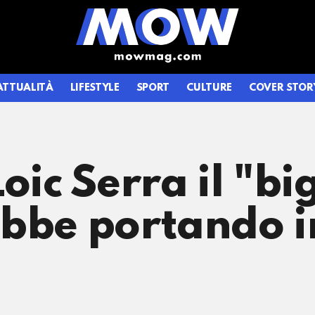
ATTUALITÀ
LIFESTYLE
SPORT
CULTURE
COVER STOR
oic Serra il "bi
bbe portando i