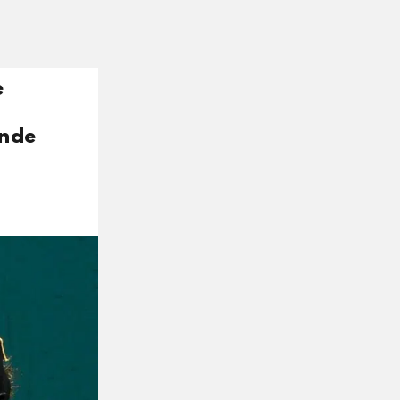
e
ande