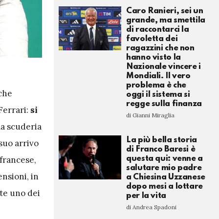
Caro Ranieri, sei un
grande, ma smettila
di raccontarci la
favoletta dei
ragazzini che non
hanno visto la
Nazionale vincere i
Mondiali. Il vero
problema è che
 che
oggi il sistema si
regge sulla finanza
Ferrari:
si
di Gianni Miraglia
la scuderia
La più bella storia
 suo arrivo
di Franco Baresi è
francese,
questa qui: venne a
salutare mio padre
nsioni, in
a Chiesina Uzzanese
dopo mesi a lottare
te uno dei
per la vita
di Andrea Spadoni