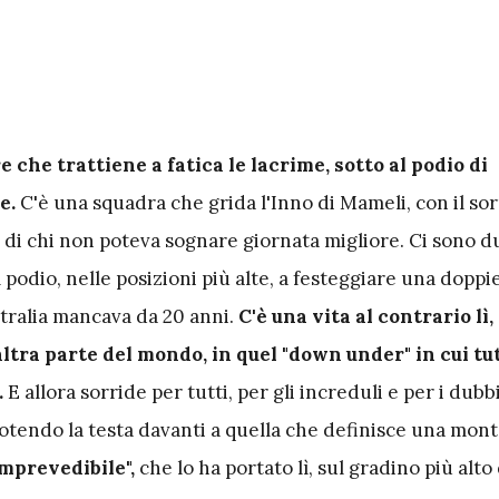
e che trattiene a fatica le lacrime, sotto al podio di
e.
C'è una squadra che grida l'Inno di Mameli, con il sor
 di chi non poteva sognare giornata migliore. Ci sono d
l podio, nelle posizioni più alte, a festeggiare una doppi
stralia mancava da 20 anni.
C'è una vita al contrario lì,
ltra parte del mondo, in quel "down under" in cui tu
.
E allora sorride per tutti, per gli increduli e per i dubb
uotendo la testa davanti a quella che definisce una mon
imprevedibile",
che lo ha portato lì, sul gradino più alto