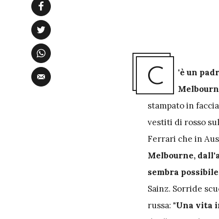
C
'è un padr
Melbourn
stampato in faccia
vestiti di rosso su
Ferrari che in Au
Melbourne, dall'a
sembra possibile
Sainz. Sorride sc
russa:
"Una vita 