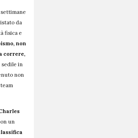
e settimane
vistato da
à fisica e
oismo, non
a correre,
 sedile in
tenuto non
i team
 Charles
 con un
lassifica