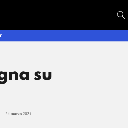
SEARCH
Y
egna su
24 marzo 2024