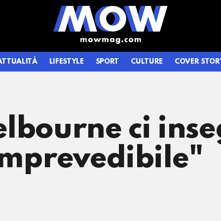
ATTUALITÀ
LIFESTYLE
SPORT
CULTURE
COVER STOR
lbourne ci ins
imprevedibile"