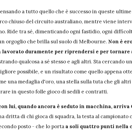
ipensando a tutto quello che è successo in queste ultim
 parco chiuso del circuito australiano, mentre viene inter
o. Ride tra sé, dimenticando ogni fastidio, ogni difficolt
un orgoglio che brilla sul suolo di Melbourne.
Non è er
ha lavorato duramente per riprendersi e per tornare 
strando qualcosa a sé stesso e agli altri. Sta cercando un
 migliore possibile, e un risultato come quello appena ot
e una medaglia d'oro, una stella sulla tuta che gli altr
re in questo folle gioco di sedili e contratti.
con lui, quando ancora è seduto in macchina, arriva
a dritta di chi gioca di squadra, la testa al campionato
 secondo posto - che lo porta
a soli quattro punti nella c