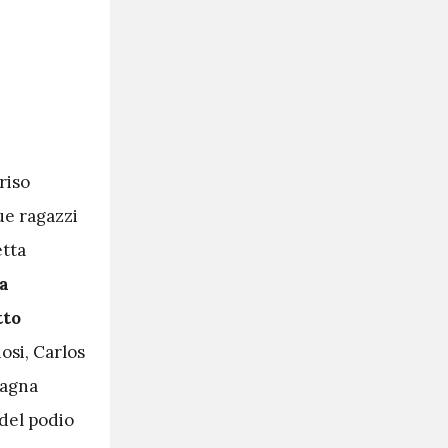
riso
ue ragazzi
etta
 a
tto
iosi, Carlos
tagna
 del podio