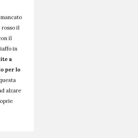
el mancato
 rosso il
on il
iaffo in
ite a
o per lo
 questa
ad alzare
roprie