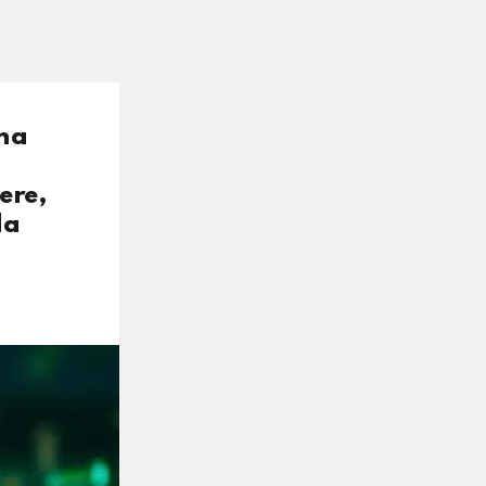
una
ere,
da