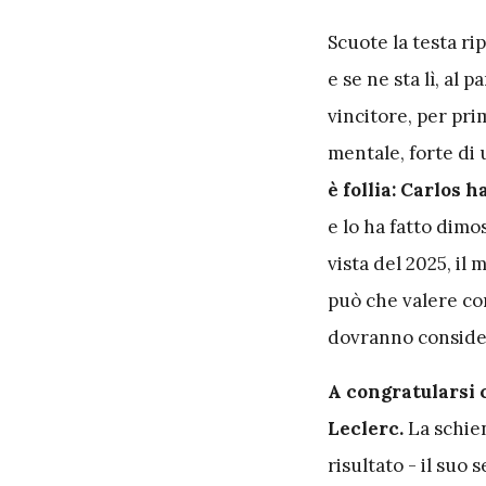
S
cuote la testa r
e se ne sta lì, al
vincitore, per prim
mentale, forte di 
è follia: Carlos 
e lo ha fatto dimo
vista del 2025, il
può che valere com
dovranno considera
A congratularsi 
Leclerc.
La schien
risultato - il suo