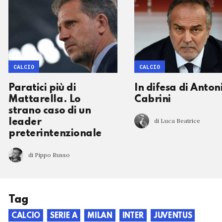
CALCIO
CALCIO
Paratici più di
In difesa di Anton
Mattarella. Lo
Cabrini
strano caso di un
di Luca Beatrice
leader
preterintenzionale
di Pippo Russo
Tag
CALCIO
SERIE A
MILAN
INTER
JUVENTUS