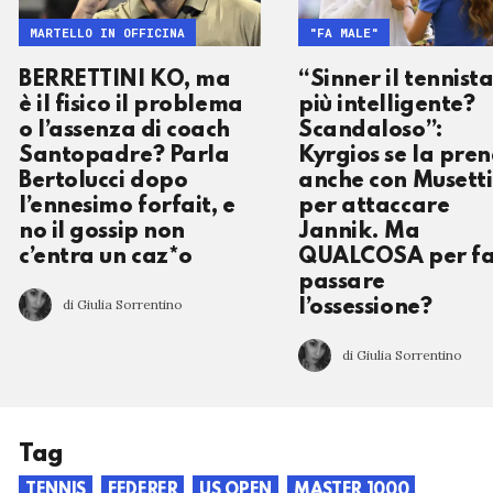
MARTELLO IN OFFICINA
"FA MALE"
BERRETTINI KO, ma
“Sinner il tennist
è il fisico il problema
più intelligente?
o l’assenza di coach
Scandaloso”:
Santopadre? Parla
Kyrgios se la pre
Bertolucci dopo
anche con Musetti
l’ennesimo forfait, e
per attaccare
no il gossip non
Jannik. Ma
c’entra un caz*o
QUALCOSA per fa
passare
di Giulia Sorrentino
l’ossessione?
di Giulia Sorrentino
Tag
TENNIS
FEDERER
US OPEN
MASTER 1000