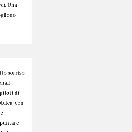
re). Una
ogliono
ito sorriso
onali
iloti di
bblica, con
se
 puntare