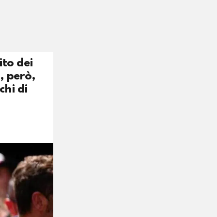
ito dei
, però,
hi di