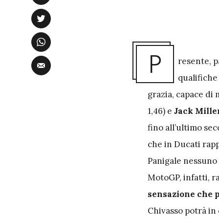
P
resente, p
qualifiche
grazia, capace di 
1,46) e
Jack Mille
fino all’ultimo s
che in Ducati rapp
Panigale nessuno i
MotoGP, infatti, r
sensazione che 
Chivasso potrà i