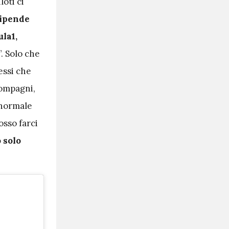
loti ci
dipende
la1,
. Solo che
essi che
compagni,
 normale
osso farci
 solo