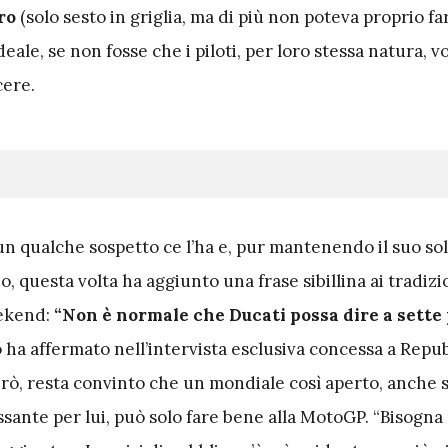
ro
(solo sesto in griglia, ma di più non poteva proprio fa
deale, se non fosse che i piloti, per loro stessa natura, v
cere.
 un qualche sospetto ce l’ha e, pur mantenendo il suo sol
bo, questa volta ha aggiunto una frase sibillina ai tradizi
ekend:
“Non è normale che Ducati possa dire a sette p
o ha affermato nell’intervista esclusiva concessa a Repu
erò, resta convinto che un mondiale così aperto, anche 
sante per lui, può solo fare bene alla MotoGP. “Bisogna