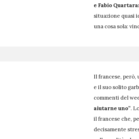
e Fabio Quartara
situazione quasi i
una cosa sola: vin
I
l francese, però,
e il suo solito gar
commenti del we
aiutarne uno”
. L
il francese che, p
decisamente stres