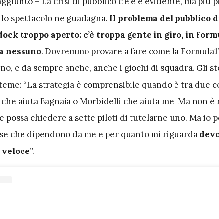
aggiunto – La crisi di pubblico c’è e è evidente, ma più pi
ù lo spettacolo ne guadagna.
Il problema del pubblico 
ock troppo aperto: c’è troppa gente in giro, in Formu
ra nessuno
. Dovremmo provare a fare come la Formula1”
no, e da sempre anche, anche i giochi di squadra. Gli st
teme: “La strategia è comprensibile quando è tra due 
 che aiuta Bagnaia o Morbidelli che aiuta me. Ma non è
 possa chiedere a sette piloti di tutelarne uno. Ma io p
ose che dipendono da me e per quanto mi riguarda
devo
 veloce
”.