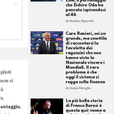
Law, il personaggio
che Eichiro Oda ha
pensato ispirandosi
al 46
di Martina Signorini
Caro Ranieri, sei un
grande, ma smettila
di raccontarci la
favoletta dei
ragazzini che non
hanno visto la
Nazionale vincere i
Mondiali. Il vero
piloti
problema è che
oggi il sistema si
 non ci
regge sulla finanza
di Gianni Miraglia
tà
a,
La più bella storia
di Franco Baresi è
vantaggio,
questa qui: venne a