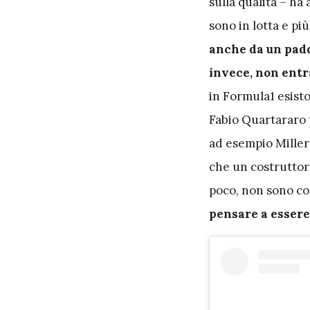
sulla qualità – ha 
sono in lotta e pi
anche da un padd
invece, non ent
in Formula1 esisto
Fabio Quartararo 
ad esempio Miller
che un costruttore
poco, non sono c
pensare a essere