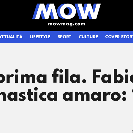
ATTUALITÀ
LIFESTYLE
SPORT
CULTURE
COVER STOR
prima fila. Fabi
astica amaro: 