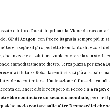
assato e futuro Ducati in prima fila. Viene da raccontarl
 del
GP di Aragon
, con
Pecco Bagnaia
sempre più in st
mettere a segno il giro perfetto (con tanto di record dell
r
, che invece è ai saluti ma vuole onorare la sua storia 
econdo, immediatamente dietro. Terza piazza per
Enea B
resenta il futuro. Roba da sentirsi sazi già al sabato, ma
ntende accontentarsi. L’animazione diffusa dai canali s
acconta dell’incredibile recupero di Pecco e
a Aragon c’
potrebbe cominciare un secondo mondiale
, perché il 
n qualche modo
contare sulle altre Desmosedici che so