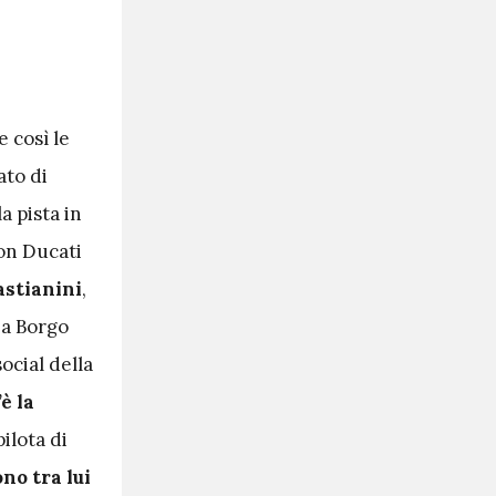
e così le
ato di
a pista in
con Ducati
astianini
,
 a Borgo
ocial della
è la
pilota di
no tra lui