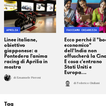
APRILIA
FACCIAMO CHIAREZZA
Linee italiane,
Ecco perché il "b
obiettivo
economico"
giapponese: a
dell'India non
Pontedera l’anima
offuscherà la Cin
racing di Aprilia in
E cosa c'entrano
mostra
Stati Uniti e
Europa...
di Emanuele Pieroni
di Federico Giuliani
Tag