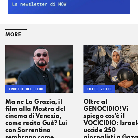
MORE
TROPICI DEL LIDO
TUTTI ZITTI
Ma ne La Grazia, il
Oltre al
film alla Mostra del
GENOCIDIO! Vi
cinema di Venezia,
spiego cos’è il
come recita Guè? Lui
VOCICIDIO: Israel
con Sorrentino
uccide 250
sembrano come
giornalisti a Gaza