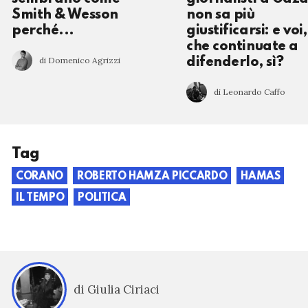
Smith & Wesson
non sa più
perché...
giustificarsi: e voi,
che continuate a
di Domenico Agrizzi
difenderlo, sì?
di Leonardo Caffo
Tag
CORANO
ROBERTO HAMZA PICCARDO
HAMAS
IL TEMPO
POLITICA
di Giulia Ciriaci