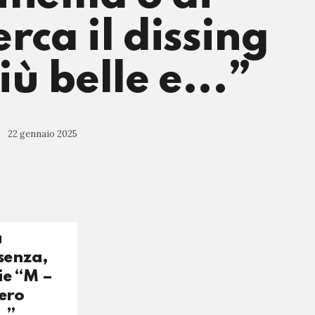
rca il dissing
iù belle e...”
22 gennaio 2025
a
senza,
ie “M –
vero
…”