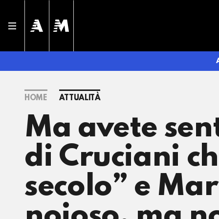
HOME
ATTUALITÀ
Ma avete sent
di Cruciani ch
secolo” e Mar
noioso, ma no