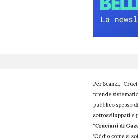
P
er Scanzi, “Cruci
prende sistematic
pubblico spesso di
sottosviluppati e 
“
Cruciani di Gaza
‘Oddio come si sof