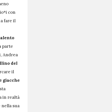
omeno
io*i con
 fare il
talento
a parte
zi, Andrea
llino del
rcare il
se giacche
sta
a in realtà
 nella sua