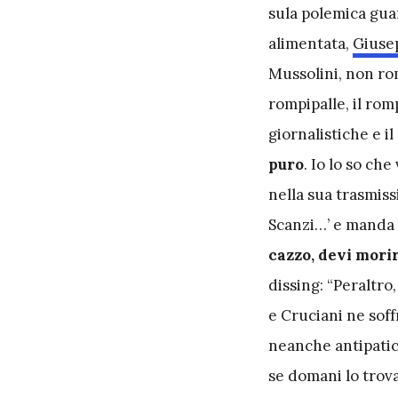
sula polemica gua
alimentata,
Giuse
Mussolini, non rom
rompipalle, il rom
giornalistiche e i
puro
. Io lo so ch
nella sua trasmissi
Scanzi…’ e manda 
cazzo, devi mori
dissing: “Peraltro
e Cruciani ne soff
neanche antipatic
se domani lo trova