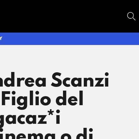
SEARCH
Y
ndrea Scanzi
 Figlio del
gacaz*i
cinema o di