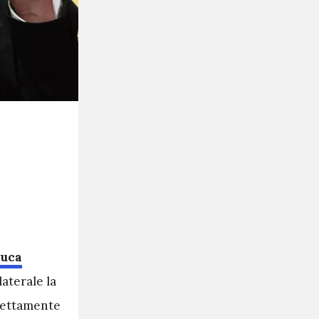
Luca
aterale la
irettamente