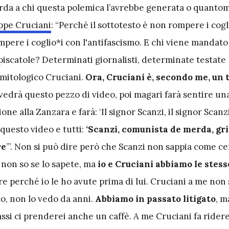
rda a chi questa polemica l’avrebbe generata o quant
ppe Cruciani
: “Perché il sottotesto è non rompere i cogl
pere i coglio*i con l'antifascismo. E chi viene mandato a
piscatole? Determinati giornalisti, determinate testate
l mitologico Cruciani.
Ora, Cruciani è, secondo me, un 
e vedrà questo pezzo di video, poi magari farà sentire un
one alla Zanzara e farà: ‘Il signor Scanzi, il signor Scan
questo video e tutti:
‘Scanzi, comunista de merda, gri
re
’”. Non si può dire però che Scanzi non sappia come ce
, non so se lo sapete, ma
io e Cruciani abbiamo le stes
re perché io le ho avute prima di lui. Cruciani a me non 
o, non lo vedo da anni.
Abbiamo in passato litigato
, m
ssi ci prenderei anche un caffè. A me Cruciani fa ridere