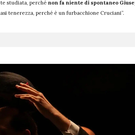
nte studiata, perché
non fa niente di spontaneo Gius
uasi tenerezza, perché è un furbacchione Cruciani”.