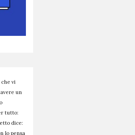
 che vi
 avere un
o
r tutto:
etto dice:
on lo pensa