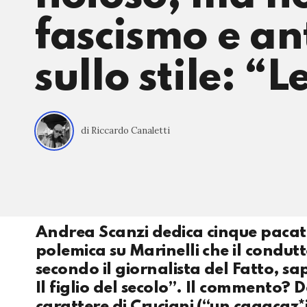
fascismo e ant
sullo stile: “
di Riccardo Canaletti
Andrea Scanzi dedica cinque pacati
polemica su Marinelli che il condu
secondo il giornalista del Fatto, sa
Il figlio del secolo”. Il commento? D
carattere di Cruciani (“un cagacaz*