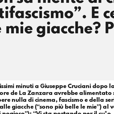
ifascismo”. E ce
Le mie giacche? P
ssimi minuti a Giuseppe Cruciani dopo l
ttore de La Zanzara avrebbe alimentato 
pere nulla di cinema, fascismo e della ser
alle giacche (“sono più belle le mie”) al 
i nogioso”): “Vi sta portando per il cu*o