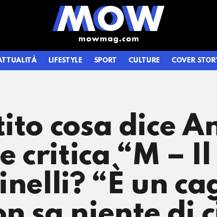
ATTUALITÀ
LIFESTYLE
SPORT
CULTURE
COVER STOR
ito cosa dice A
e critica “M – Il
inelli? “È un ca
n sa niente di 