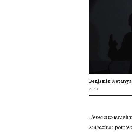
Benjamin Netany
Ansa
L
’esercito israeli
Magazine
i portav