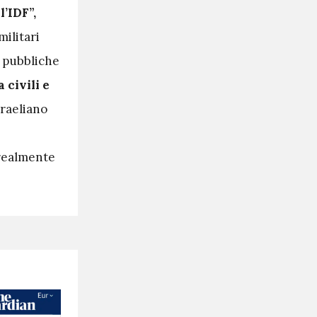
l’IDF”,
militari
i pubbliche
a civili e
sraeliano
 realmente