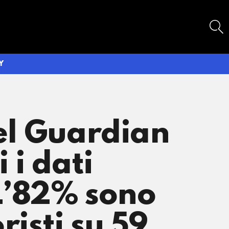
SEARCH
Y
del Guardian
 i dati
“L’82% sono
oristi su 59