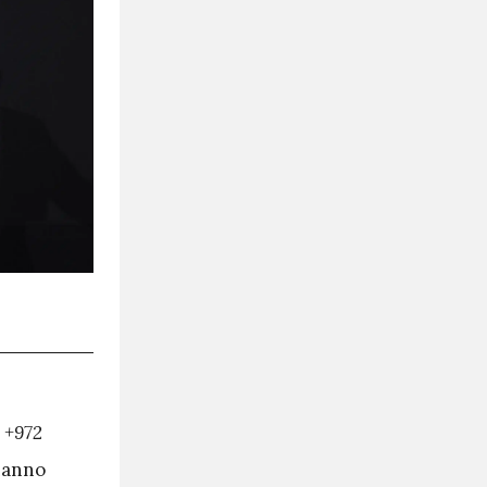
e
+972
 hanno