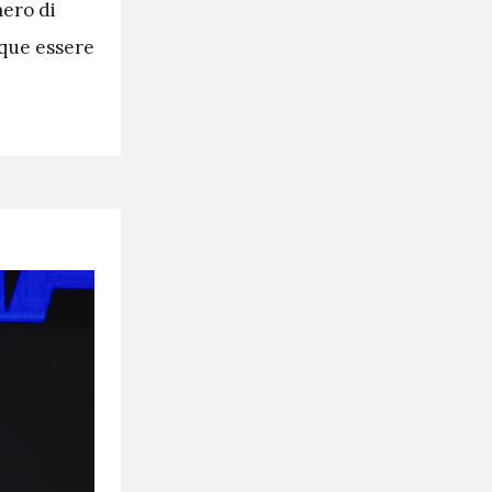
mero di
unque essere