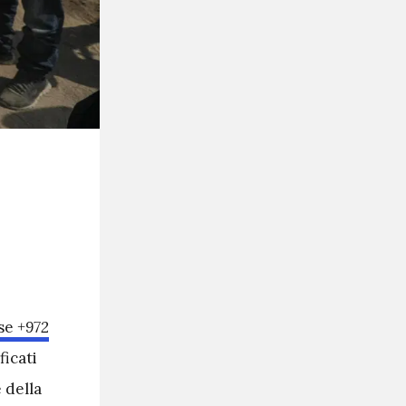
ese
+972
ficati
 della