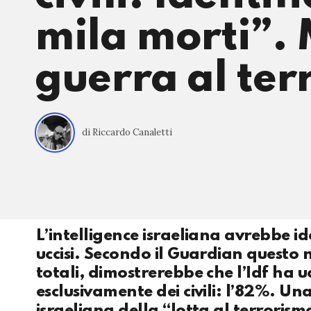
mila morti”.
guerra al ter
di Riccardo Canaletti
L’intelligence israeliana avrebbe id
uccisi. Secondo il Guardian questo
totali, dimostrerebbe che l’Idf ha u
esclusivamente dei civili: l’82%. U
israeliana della “lotta al terrorism