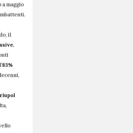
o a maggio
ombattenti.
o, il
ssive
,
onti
’
83%
 decenni,
e
riupol
ta,
e
vello