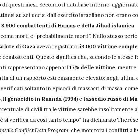
o di questi mesi. Secondo il database interno, aggiornat
tinesi su sei uccisi dall’esercito israeliano non erano c
a
8.900 combattenti di Hamas e della Jihad islamica
come morti o “probabilmente morti”. Nello stesso period
Salute di Gaza
aveva registrato
53.000 vittime comple
e combattenti. Questo significa che, secondo le stesse f
tanti rappresentano appena il
17% delle vittime
, mentre l
tratta di un rapporto estremamente elevato: negli ultimi
o verificati soltanto in episodi di massacri di massa, com
)
, il
genocidio in Ruanda (1994)
e l’
assedio russo di Ma
rcentuale di civili tra le vittime sarebbe insolitamente al
 si verifica da così tanto tempo”, ha dichiarato Therés
psala Conflict Data Program
, che monitora i conflitti a li