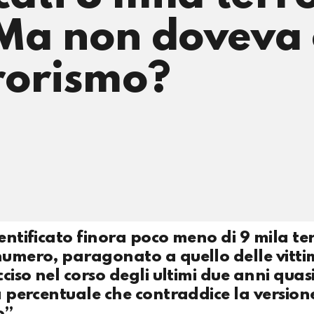
 Ma non doveva 
rorismo?
entificato finora poco meno di 9 mila ter
 numero, paragonato a quello delle vitti
cciso nel corso degli ultimi due anni quas
na percentuale che contraddice la version
o”