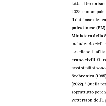
lotta al terrorism
2025, cinque pales
Il database elenc
palestinese (PIJ)
Ministero della 
includendo civili 
israeliane, i mili
erano civili
. Si 
tassi simili si son
Srebrenica (1995
(2022)
. “Quella pe
soprattutto perché
Pettersson dell’
Up