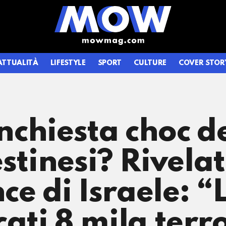
ATTUALITÀ
LIFESTYLE
SPORT
CULTURE
COVER STOR
’inchiesta choc 
stinesi? Rivelati
nce di Israele: 
icati 8 mila terr