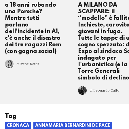
a 18 anni rubando
A MILANO DA
una Porsche?
SCAPPARE: il
Mentre tutti
“modello” è fallit
parlano
Inchieste, carovit
dell'incidente in A1,
giovani in fuga.
c'è anche il disastro
Tutte le tappe di 
dei tre ragazzi Rom
sogno spezzato: 
(con gogna social)
Expo al sindaco S
indagato per
di Irene Natali
l'urbanistica (e la
Torre Generali
simbolo di declino
di Leonardo Caffo
Tag
CRONACA
ANNAMARIA BERNARDINI DE PACE