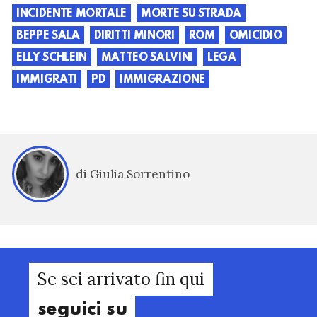
INCIDENTE MORTALE
MORTE SU STRADA
BEPPE SALA
DIRITTI MINORI
ROM
OMICIDIO
ELLY SCHLEIN
MATTEO SALVINI
LEGA
IMMIGRATI
PD
IMMIGRAZIONE
di Giulia Sorrentino
Se sei arrivato fin qui
seguici su