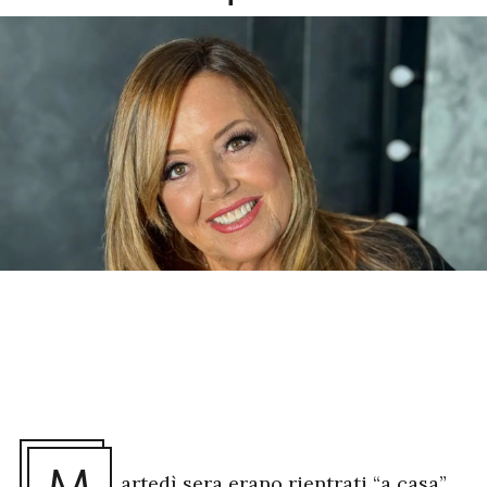
artedì sera erano rientrati “a casa”,