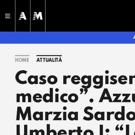
HOME
ATTUALITÀ
Caso reggisen
medico”. Azz
Marzia Sardo s
Umberto I: “L