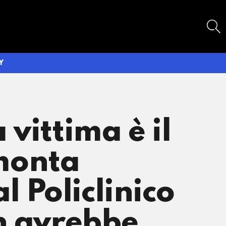
SEARCH
Y
vittima è il
monta
l Policlinico
on avrebbe