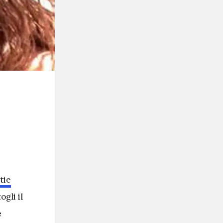
tie
togli il
e