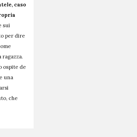
tele, caso
ropria
e sui
to per dire
 come
a ragazza.
so ospite de
ve una
arsi
uto, che