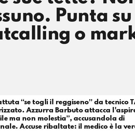
essuno. Punta su
atcalling o mar
ttuta “se togli il reggiseno” da tecnico 
rizzato. Azzurra Barbuto attacca l'aspi
ibile ma non molestia”, accusandola di
le. Accuse ribaltate: il medico è la ve