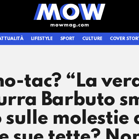
ATTUALITÀ
LIFESTYLE
SPORT
CULTURE
COVER STOR
o-tac? “La vera 
urra Barbuto s
ulle molestie a
e sue tette? N