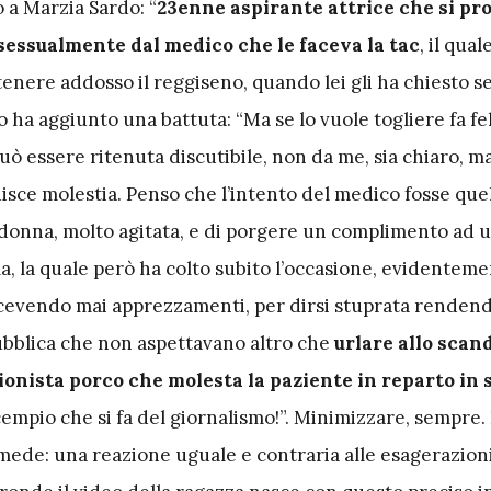
o a Marzia Sardo: “
23enne aspirante attrice che si pr
sessualmente dal medico che le faceva la tac
, il qual
enere addosso il reggiseno, quando lei gli ha chiesto s
o ha aggiunto una battuta: “Ma se lo vuole togliere fa feli
ò essere ritenuta discutibile, non da me, sia chiaro, m
isce molestia. Penso che l’intento del medico fosse quel
a donna, molto agitata, e di porgere un complimento ad 
a, la quale però ha colto subito l’occasione, evidenteme
icevendo mai apprezzamenti, per dirsi stuprata rendendo
pubblica che non aspettavano altro che
urlare allo scan
ionista porco che molesta la paziente in reparto in s
cempio che si fa del giornalismo!”. Minimizzare, sempre. 
imede: una reazione uguale e contraria alle esagerazioni