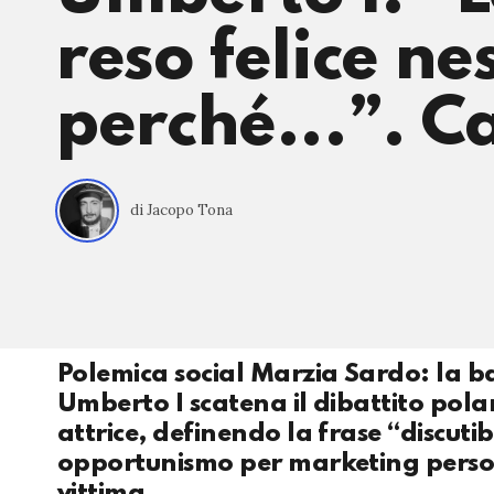
reso felice n
perché...”. C
di Jacopo Tona
Polemica social Marzia Sardo: la ba
Umberto I scatena il dibattito pola
attrice, definendo la frase “discut
opportunismo per marketing persona
vittima