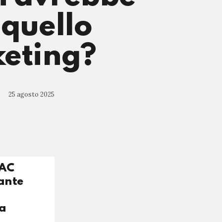
 quello
keting?
25 agosto 2025
TAC
rante
ra