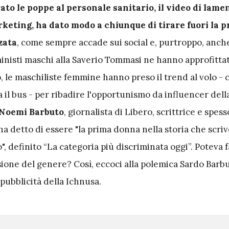
to le poppe al personale sanitario, il video di lamen
keting, ha dato modo a chiunque di tirare fuori la p
zata
, come sempre accade sui social e, purtroppo, anch
ministi maschi alla Saverio Tommasi ne hanno approfitta
o, le maschiliste femmine hanno preso il trend al volo -
il bus - per ribadire l'opportunismo da influencer dell
Noemi Barbuto
, giornalista di Libero, scrittrice e spes
a detto di essere "la prima donna nella storia che scri
", definito “La categoria più discriminata oggi”. Poteva f
ione del genere? Così, eccoci alla polemica Sardo Barb
pubblicità della Ichnusa.