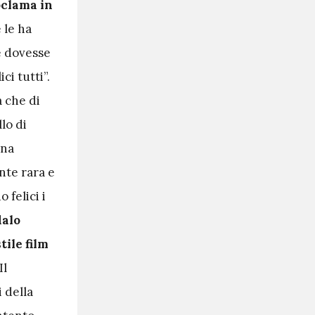
oclama in
e le ha
e dovesse
ci tutti”.
a che di
lo di
una
nte rara e
 felici i
dalo
tile film
Il
 della