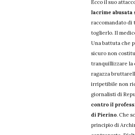
E
cco il suo attacc
lacrime abusata 
raccomandato di t
toglierlo. Il medic
Una battuta che pu
sicuro non costitu
tranquillizzare l
ragazza bruttarell
irripetibile non r
giornalisti di Re
contro il profess
di Pierino
. Che s
principio di Arch