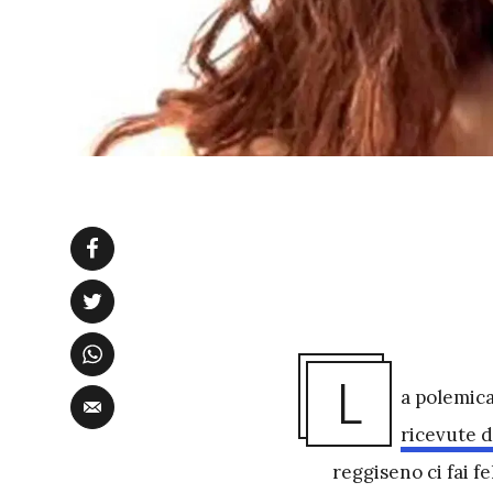
L
a polemica
ricevute d
reggiseno ci fai fel