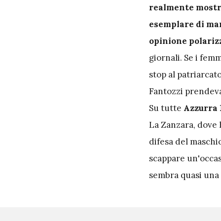
realmente mostra
esemplare di mar
opinione polariz
giornali. Se i fem
stop al patriarcat
Fantozzi prendeva 
Su tutte
Azzurra 
La Zanzara, dove h
difesa del maschio
scappare un'occas
sembra quasi una 