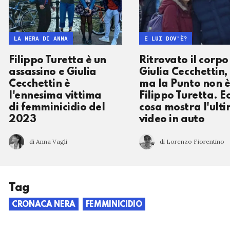
LA NERA DI ANNA
E LUI DOV'È?
Filippo Turetta è un
Ritrovato il corpo
assassino e Giulia
Giulia Cecchettin,
Cecchettin è
ma la Punto non è
l'ennesima vittima
Filippo Turetta. E
di femminicidio del
cosa mostra l'ult
2023
video in auto
di Anna Vagli
di Lorenzo Fiorentino
Tag
CRONACA NERA
FEMMINICIDIO