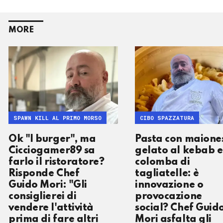
MORE
SPAWN KILL AL PRIMO MORSO
CIBO SPAZZATURA
Ok "I burger", ma
Pasta con maione
Cicciogamer89 sa
gelato al kebab e
farlo il ristoratore?
colomba di
Risponde Chef
tagliatelle: è
Guido Mori: "Gli
innovazione o
consiglierei di
provocazione
vendere l'attività
social? Chef Guid
prima di fare altri
Mori asfalta gli