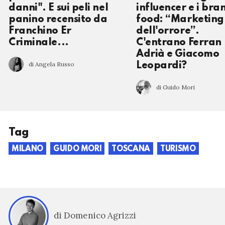
danni". E sui peli nel
influencer e i bra
panino recensito da
food: “Marketing
Franchino Er
dell'orrore”.
Criminale...
C'entrano Ferran
Adrià e Giacomo
di Angela Russo
Leopardi?
di Guido Mori
Tag
MILANO
GUIDO MORI
TOSCANA
TURISMO
di Domenico Agrizzi