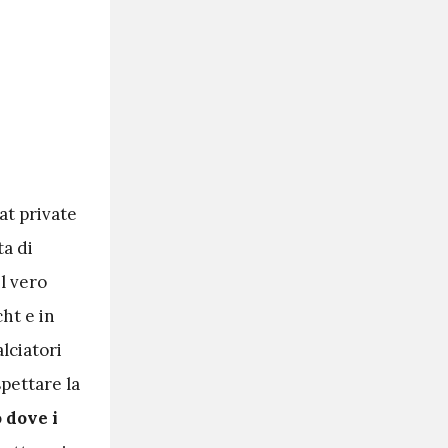
at private
a di
il vero
cht e in
lciatori
pettare la
 dove i