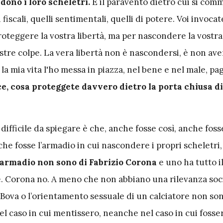
dono i loro scheletri.
È il paravento dietro cui si com
i fiscali, quelli sentimentali, quelli di potere. Voi invocat
roteggere la vostra libertà, ma per nascondere la vostra
stre colpe. La vera libertà non è nascondersi, è non av
la mia vita l'ho messa in piazza, nel bene e nel male, p
ce, cosa proteggete davvero dietro la porta chiusa d
difficile da spiegare è che, anche fosse così, anche fosse
che fosse l’armadio in cui nascondere i propri scheletri
l’armadio non sono di Fabrizio Corona
e uno ha tutto il
e. Corona no. A meno che non abbiano una rilevanza soci
 Bova o l’orientamento sessuale di un calciatore non son
l caso in cui mentissero, neanche nel caso in cui fosse