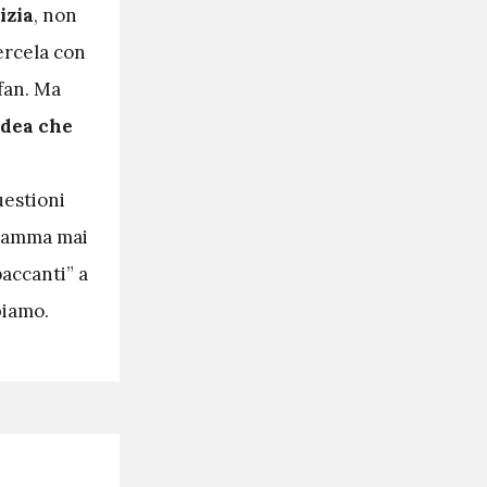
izia
, non
ercela con
fan. Ma
idea che
uestioni
ogramma mai
accanti” a
biamo.