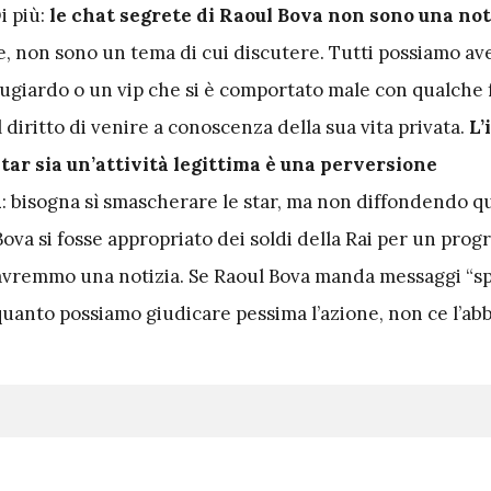
i più:
le chat segrete di Raoul Bova non sono una not
, non sono un tema di cui discutere. Tutti possiamo av
bugiardo o un vip che si è comportato male con qualche 
l diritto di venire a conoscenza della sua vita privata.
L’
tar sia un’attività legittima è una perversione
a
: bisogna sì smascherare le star, ma non diffondendo q
Bova si fosse appropriato dei soldi della Rai per un pr
a avremmo una notizia. Se Raoul Bova manda messaggi “sp
quanto possiamo giudicare pessima l’azione, non ce l’ab