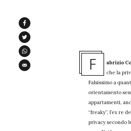
F
abrizio C
che la pri
Falsissimo a quanto
orientamento sessu
appartamenti, anch
“freaky”, l’ex re d
privacy secondo lui