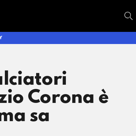
SEARCH
Y
lciatori
izio Corona è
 ma sa