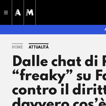
HOME
ATTUALITÀ
Dalle chat di 
“freaky” su F
contro il diri
davvero cos’