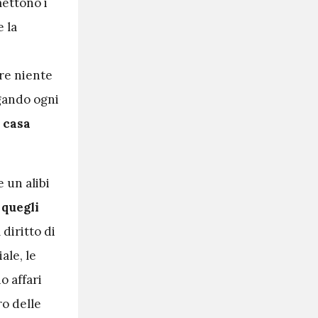
mettono i
e la
ere niente
agando ogni
i casa
 un alibi
,
quegli
 diritto di
ale, le
o affari
ro delle