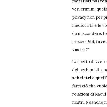
moralisti nascon
veri crimini: quell
privacy non per p
mediocrità e le vo
da nascondere. Io 
prezzo.
Voi, inve
vostra?
”
L’aspetto davvero 
dei perbenisti, an
scheletri e quel
farci ciò che vuol
relazioni di Raoul
nostri. Neanche ne