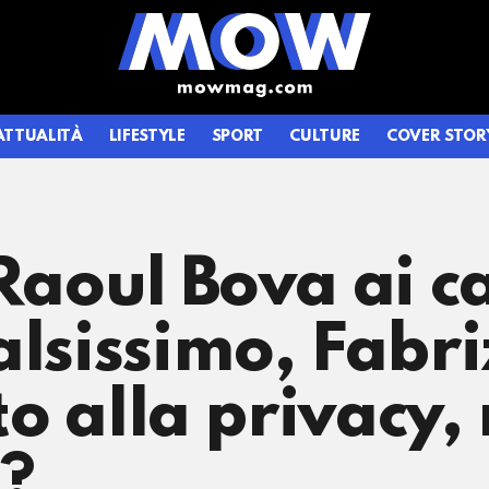
ATTUALITÀ
LIFESTYLE
SPORT
CULTURE
COVER STOR
Raoul Bova ai ca
alsissimo, Fabr
tto alla privacy,
è?