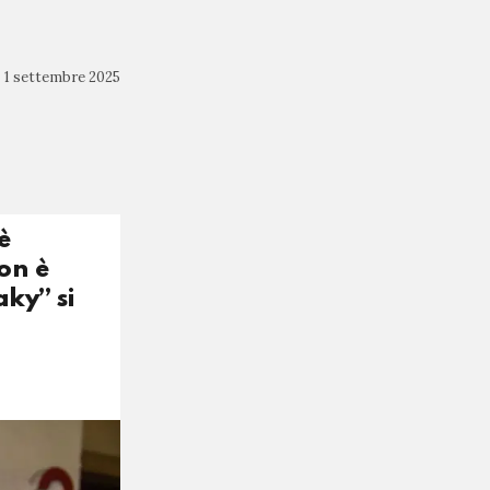
1 settembre 2025
è
on è
aky” si