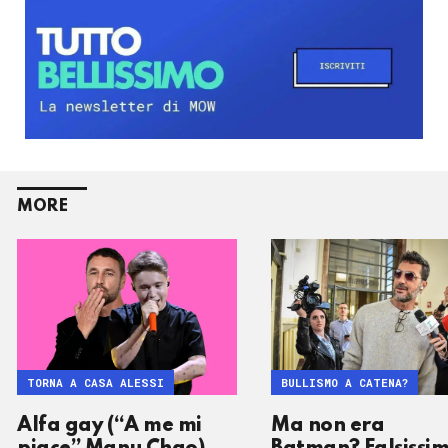
MORE
TORNA A CASA ALESSI
BULLISMO A CATENA?
Alfa gay (“A me mi
Ma non era