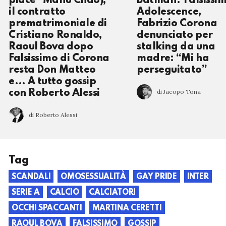
piace” Manu Chao),
Batman? Falsissi
il contratto
Adolescence,
prematrimoniale di
Fabrizio Corona
Cristiano Ronaldo,
denunciato per
Raoul Bova dopo
stalking da una
Falsissimo di Corona
madre: “Mi ha
resta Don Matteo
perseguitato”
e… A tutto gossip
di Jacopo Tona
con Roberto Alessi
di Roberto Alessi
Tag
SCANDALI
OMOSESSUALITÀ
GAY PRIDE
INTER
SERIE A
CALCIO
CALCIATORI
OCCHI SPACCANTI
MARTINA CERETTI
RAOUL BOVA
FALSISSIMO
GOSSIP