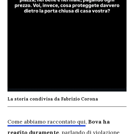
La storia condivisa da Fabrizio Corona
C
ome abbiamo raccontato qui
,
Bova ha
reagito duramente
, parlando di violazione