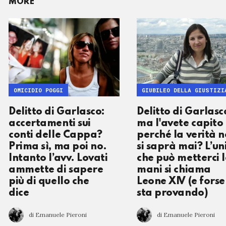
MORE
OMICIDIO POGGI
GIUBILEO DELLA GIUSTIZI
Delitto di Garlasco:
Delitto di Garlasc
accertamenti sui
ma l'avete capito
conti delle Cappa?
perché la verità 
Prima sì, ma poi no.
si saprà mai? L’un
Intanto l’avv. Lovati
che può metterci l
ammette di sapere
mani si chiama
più di quello che
Leone XIV (e forse 
dice
sta provando)
di Emanuele Pieroni
di Emanuele Pieroni