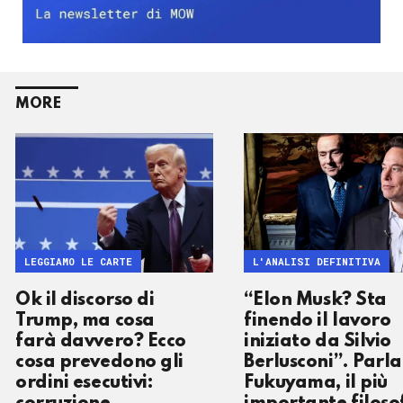
MORE
LEGGIAMO LE CARTE
L'ANALISI DEFINITIVA
Ok il discorso di
⁠“Elon Musk? Sta
Trump, ma cosa
finendo il lavoro
farà davvero? Ecco
iniziato da Silvio
cosa prevedono gli
Berlusconi”. Parla
ordini esecutivi:
Fukuyama, il più