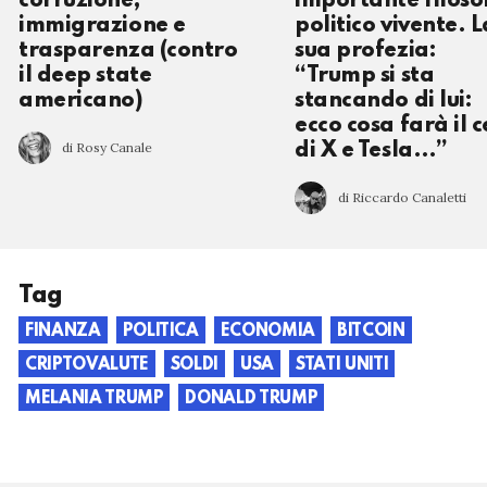
corruzione,
importante filoso
immigrazione e
politico vivente. L
trasparenza (contro
sua profezia:
il deep state
“Trump si sta
americano)
stancando di lui:
ecco cosa farà il 
di Rosy Canale
di X e Tesla…”
di Riccardo Canaletti
Tag
FINANZA
POLITICA
ECONOMIA
BITCOIN
CRIPTOVALUTE
SOLDI
USA
STATI UNITI
MELANIA TRUMP
DONALD TRUMP