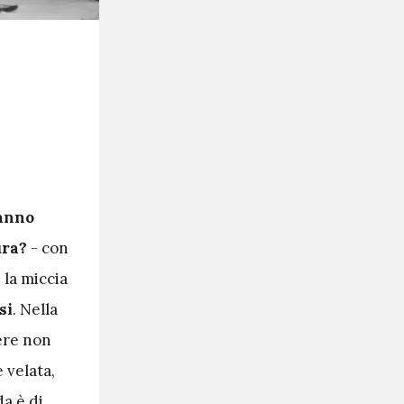
anno
ura?
- con
 la miccia
si
. Nella
ere non
 velata,
da è di