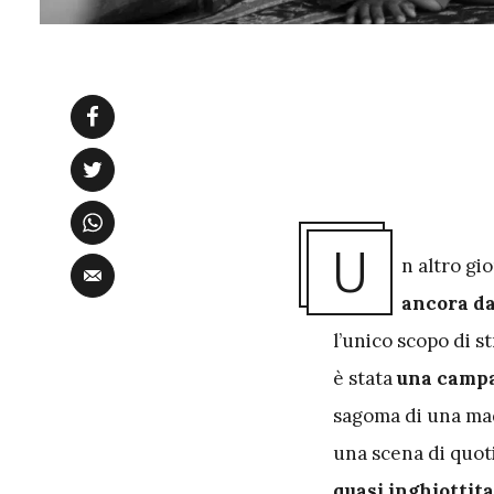
U
n altro gio
ancora da
l’unico scopo di s
è stata
una campa
sagoma di una mad
una scena di quot
quasi inghiottit