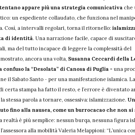
ostentano appare più una strategia comunicativa
che 
ico: un espediente collaudato, che funziona nel manip
. Così, a intervalli regolari, torna il ritornello:
islamizz
a di identità
. Una narrazione facile, capace di suscita
li, ma del tutto incapace di leggere la complessità del
imostrato, ancora una volta,
Susanna Ceccardi della L
a confuso la “Desolata” di Canosa di Puglia -
una proc
iene il Sabato Santo - per una manifestazione islamica. L
 certa stampa ha fatto il resto, e l’errore è diventato 
 la stessa parola a tornare, ossessiva: islamizzazione.
Un
uto fino alla nausea, come un burrocacao che non si 
a realtà è più semplice: nessun burqa, nessuna figura is
’assessora alla mobilità Valeria Melappioni: “L’unica cos