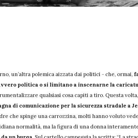
rno, un’altra polemica aizzata dai politici - che, ormai,
f
vvero politica o si limitano a inscenarne la caricat
trumentalizzare qualsiasi cosa capiti a tiro. Questa volta,
gna di comunicazione per la sicurezza stradale a Je
re che spinge una carrozzina, molti hanno voluto ved
idiana normalità, ma la figura di una donna interamente
a da un burqa
. Sul cartello campeggia la scritta: “La stra