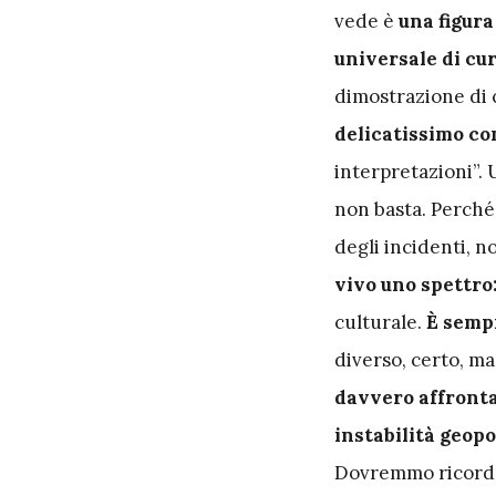
vede è
una figur
universale di cu
dimostrazione di c
delicatissimo co
interpretazioni”.
non basta. Perché
degli incidenti, n
vivo uno spettro:
culturale.
È semp
diverso, certo, m
davvero affrontas
instabilità geo
Dovremmo ricordar