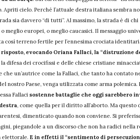
o. Apriti cielo. Perché l’attuale destra italiana sembra n
rada sia davvero “di tutti”. Al massimo, la strada è di chi 
, o meglio europei, o meglio caucasici. Il messaggio univ
 così terreno fertile per l’ennesima crociata identitari
o risposto, evocando Oriana Fallaci, la “distruzione d
, la difesa dei crocifissi e delle chiese cristiane minaccia
ce che un’autrice come la Fallaci, che tanto ha contato ne
 del nostro Paese, venga utilizzata come arma polemica.
tessa Fallaci
sostenne battaglie che oggi sarebbero in
 destra
, come quella per il diritto all’aborto. Ma questo 
arentesi, dimenticato quando non conviene. Si preferis
agini, piegandole a un discorso che non ha radici nella r
 elettorale.
E in effetti il “sentimento di persecuzio