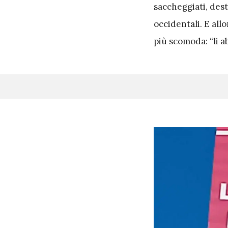
saccheggiati, dest
occidentali. E all
più scomoda: “li a