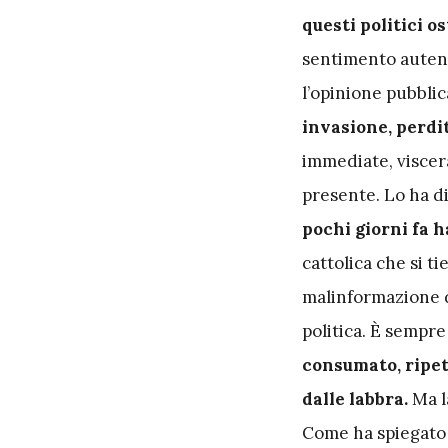
questi politici 
sentimento autent
l’opinione pubblica
invasione, perdit
immediate, viscera
presente. Lo ha d
pochi giorni fa h
cattolica che si t
malinformazione di
politica. È sempre
consumato, ripet
dalle labbra.
Ma l
Come ha spiegato l