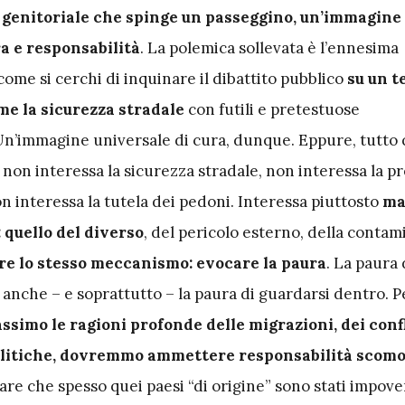
a genitoriale che spinge un passeggino, un’immagine
ra e responsabilità
. La polemica sollevata è l’ennesima
ome si cerchi di inquinare il dibattito pubblico
su un 
me la sicurezza stradale
con futili e pretestuose
 Un’immagine universale di cura, dunque. Eppure, tutto
 non interessa la sicurezza stradale, non interessa la 
on interessa la tutela dei pedoni. Interessa piuttosto
ma
 quello del diverso
, del pericolo esterno, della conta
re lo stesso meccanismo: evocare la paura
. La paura 
a anche – e soprattutto – la paura di guardarsi dentro. 
simo le ragioni profonde delle migrazioni, dei confli
politiche, dovremmo ammettere responsabilità scom
e che spesso quei paesi “di origine” sono stati impover