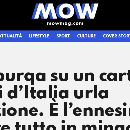
ATTUALITÀ
LIFESTYLE
SPORT
CULTURE
COVER STOR
burqa su un cart
i d’Italia urla
zione. È l’ennes
e tutto in mina