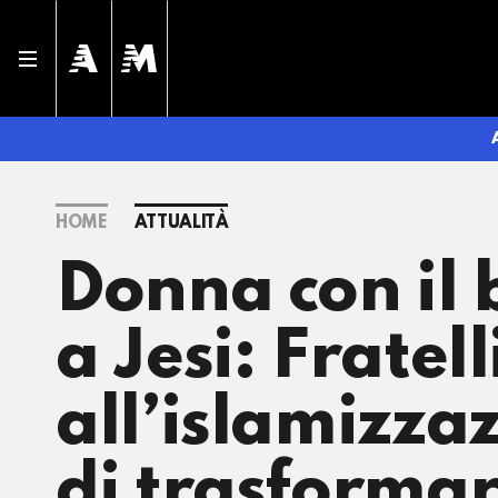
HOME
ATTUALITÀ
Donna con il 
a Jesi: Fratell
all’islamizza
di trasformar