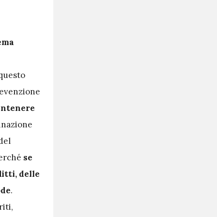
tema
 questo
prevenzione
ntenere
minazione
del
Perché
se
tti, delle
ode
.
iti,