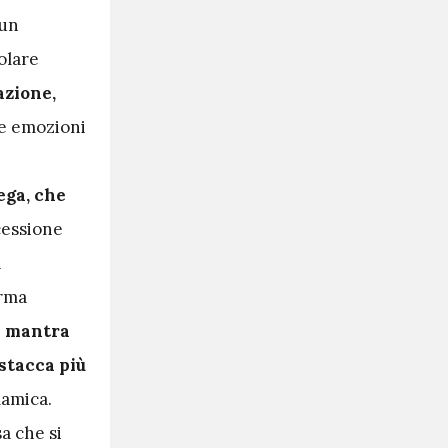
un
olare
azione,
re emozioni
ega, che
essione
a
arma
 mantra
stacca più
lamica.
a che si