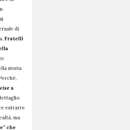
on
si
ersale di
a.
Fratelli
ella
te
lla storia
 Perché,
vise a
dettaglio
ce estrarre
ealtà, ma
ne” che