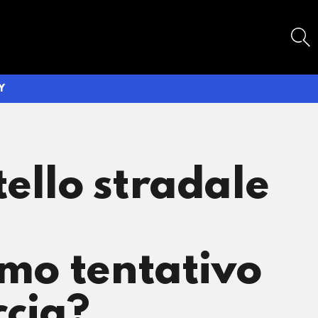
SEARCH
Y
ello stradale
imo tentativo
ccia?