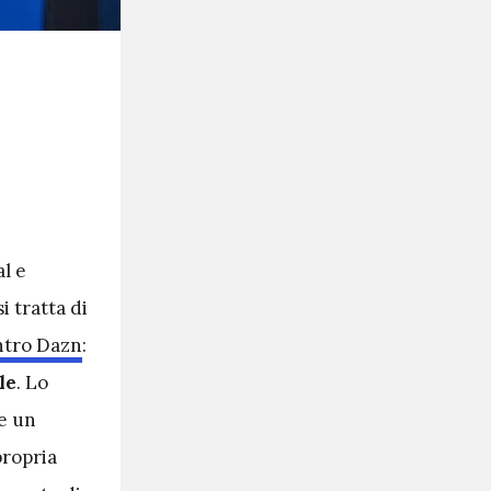
l e
 tratta di
ntro Dazn
:
le
. Lo
e un
propria