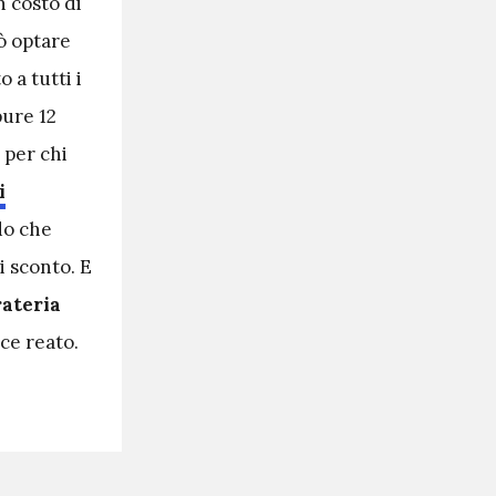
 costo di
ò optare
 a tutti i
pure 12
 per chi
i
do che
i sconto. E
rateria
sce reato.