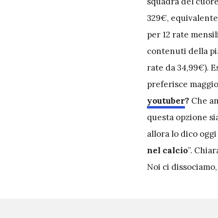
squadra del cuore
329€, equivalente 
per 12 rate mensil
contenuti della pi
rate da 34,99€). E
preferisce maggior
youtuber
?
Che anc
questa opzione sia
allora lo dico ogg
nel calcio
”. Chiar
Noi ci dissociamo,