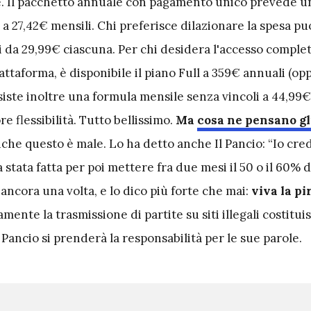
. Il pacchetto annuale con pagamento unico prevede un
a 27,42€ mensili. Chi preferisce dilazionare la spesa pu
i da 29,99€ ciascuna. Per chi desidera l'accesso completo
attaforma, è disponibile il piano Full a 359€ annuali (op
siste inoltre una formula mensile senza vincoli a 44,99€
e flessibilità. Tutto bellissimo.
Ma
cosa ne pensano gl
he questo è male. Lo ha detto anche Il Pancio: “Io cre
 stata fatta per poi mettere fra due mesi il 50 o il 60% d
i ancora una volta, e lo dico più forte che mai:
viva la pi
amente la trasmissione di partite su siti illegali costitui
 Pancio si prenderà la responsabilità per le sue parole.