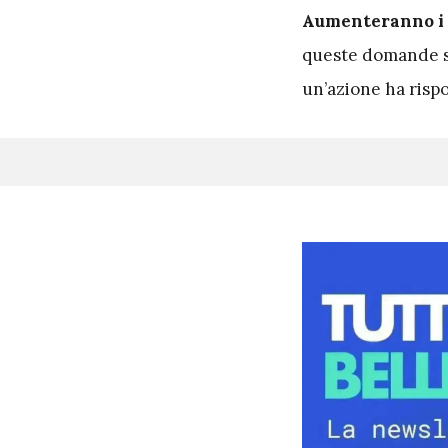
Aumenteranno i c
queste domande so
un’azione ha rispo