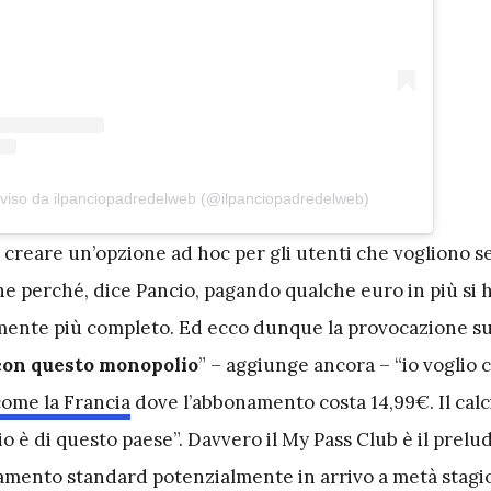
iviso da ilpanciopadredelweb (@ilpanciopadredelweb)
, creare un’opzione ad hoc per gli utenti che vogliono s
e perché, dice Pancio, pagando qualche euro in più si 
ente più completo. Ed ecco dunque la provocazione su
con questo monopolio
” – aggiunge ancora – “io voglio 
come la Francia
dove l’abbonamento costa 14,99€. Il calci
alcio è di questo paese”. Davvero il My Pass Club è il prelu
amento standard potenzialmente in arrivo a metà stag