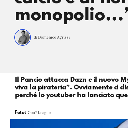
monopolio...
di Domenico Agrizzi
Il Pancio attacca Dazn e il nuovo M
viva la pirateria”. Ovviamente ci d
perché lo youtuber ha lanciato qu
Goa7 League
Foto: