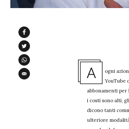
A
ogni azion
YouTube co
abbonamenti per lo
i costi sono alti,
dicono tanti comm
ulteriore modalit