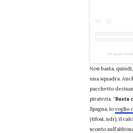
Un post cond
N
on basta, quindi
una squadra. Anch
pacchetto decisam
pirateria. “
Basta 
Spagna, io
voglio 
(tifosi, ndr), il c
sconto sull’abbon