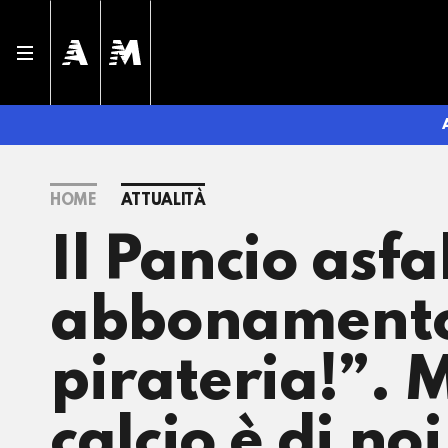
HOME
ATTUALITÀ
Il Pancio asfa
abbonamento 
pirateria!”. 
calcio è di no