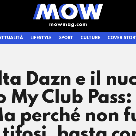
ATTUALITÀ
LIFESTYLE
SPORT
CULTURE
COVER STOR
lta Dazn e il nu
My Club Pass: 
Ma perché non f
i tifosi, basta c