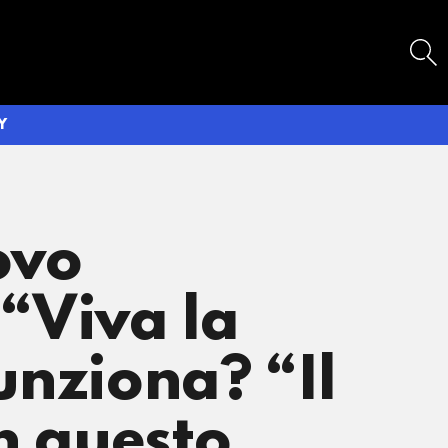
SEARCH
Y
ovo
“Viva la
unziona? “Il
on questo