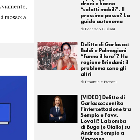
droni e hanno
vviamente,
“salotti mobili”. Il
prossimo passo? La
à mosso: a
guida autonoma
di Federico Giuliani
Delitto di Garlasco:
Baldi e Palmegiani
“fanno il loro”? Ha
ragione Brindani: il
problema sono gli
altri
di Emanuele Pieroni
[VIDEO] Delitto di
Garlasco: sentita
l’intercettazione tra
Sempio e l’avv.
Lovati? La bomba
di Buga (e Giallo) su
Andrea Sempio a
Vigevano