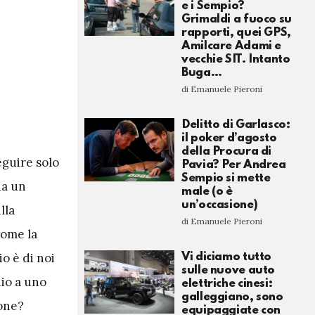
e i Sempio?
Grimaldi a fuoco su
rapporti, quei GPS,
Amilcare Adami e
vecchie SIT. Intanto
Buga…
di Emanuele Pieroni
Delitto di Garlasco:
il poker d’agosto
della Procura di
eguire solo
Pavia? Per Andrea
Sempio si mette
ha un
male (o è
un’occasione)
lla
di Emanuele Pieroni
come la
o è di noi
Vi diciamo tutto
sulle nuove auto
dio a uno
elettriche cinesi:
galleggiano, sono
ione?
equipaggiate con