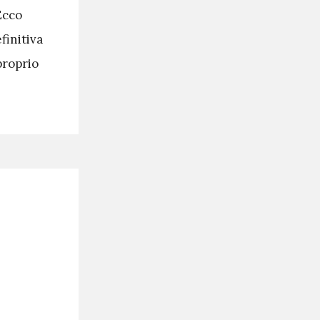
Ecco
finitiva
proprio