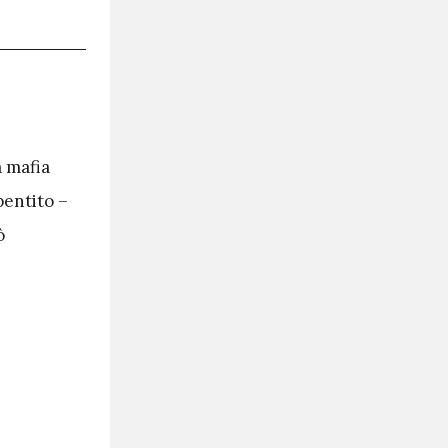
a mafia
pentito –
ò