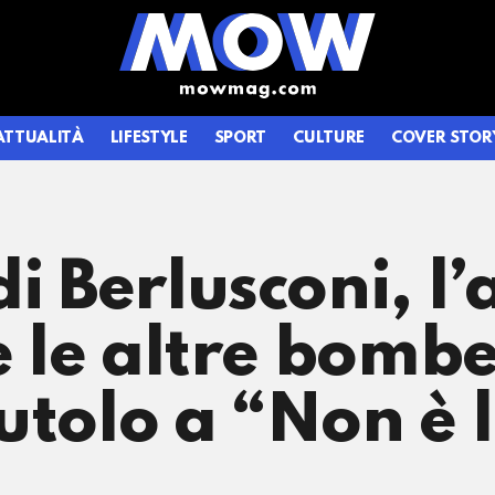
ATTUALITÀ
LIFESTYLE
SPORT
CULTURE
COVER STOR
di Berlusconi, l
e le altre bomb
utolo a “Non è 