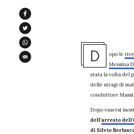
D
opo le
riv
Messina D
stata la volta del
delle stragi di ma
conduttore Massimo
Dopo essersi mos
dell’
arresto dell
di Silvio Berlusc