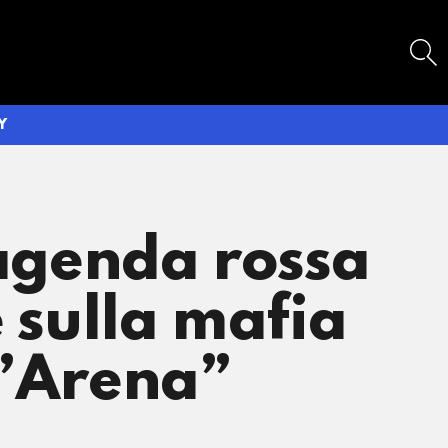
SEARCH
Y
’agenda rossa
e sulla mafia
l’Arena”