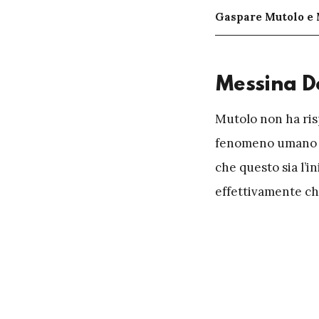
Gaspare Mutolo e
Messina D
M
utolo non ha ri
fenomeno umano che
che questo sia l’i
effettivamente ch