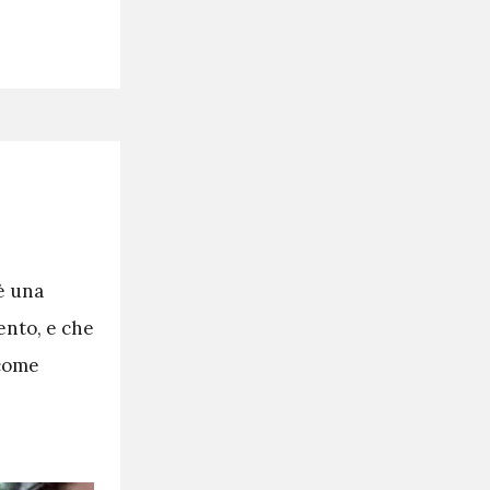
è una
nto, e che
 come