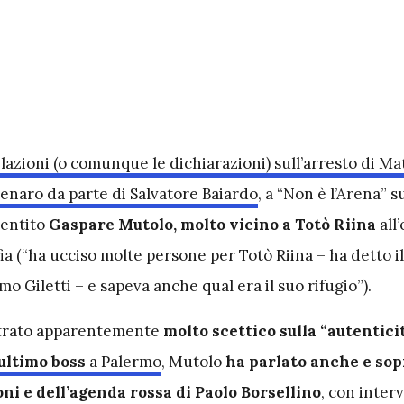
elazioni (o comunque le dichiarazioni) sull’arresto di Ma
enaro da parte di Salvatore Baiardo
, a “Non è l’Arena” s
 pentito
Gaspare Mutolo,
molto vicino a Totò Riina
all
fia (“ha ucciso molte persone per Totò Riina – ha detto il
 Giletti – e sapeva anche qual era il suo rifugio”).
trato apparentemente
molto scettico sulla “autentici
’ultimo boss
a Palermo
, Mutolo
ha parlato anche e sop
oni e dell’agenda rossa di Paolo Borsellino
, con interv