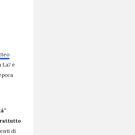
tteo
u La7 è
’epoca
tà”
rattutto
enti di