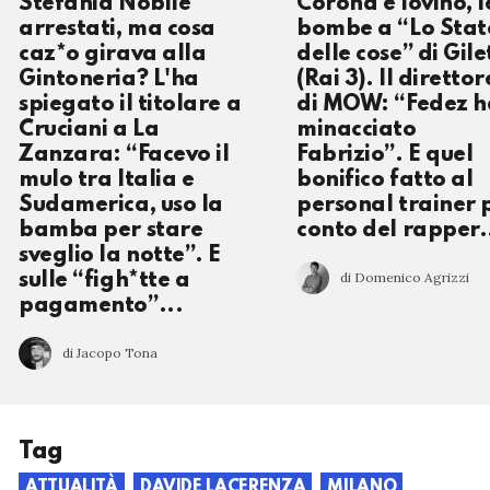
Stefania Nobile
Corona e Iovino, l
arrestati, ma cosa
bombe a “Lo Stat
caz*o girava alla
delle cose” di Gile
Gintoneria? L'ha
(Rai 3). Il direttor
spiegato il titolare a
di MOW: “Fedez h
Cruciani a La
minacciato
Zanzara: “Facevo il
Fabrizio”. E quel
mulo tra Italia e
bonifico fatto al
Sudamerica, uso la
personal trainer 
bamba per stare
conto del rappe
sveglio la notte”. E
di Domenico Agrizzi
sulle “figh*tte a
pagamento”...
di Jacopo Tona
Tag
ATTUALITÀ
DAVIDE LACERENZA
MILANO