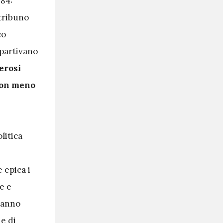
984:
 tribuno
co
 partivano
erosi
 non meno
litica
 epica i
e e
hanno
e di