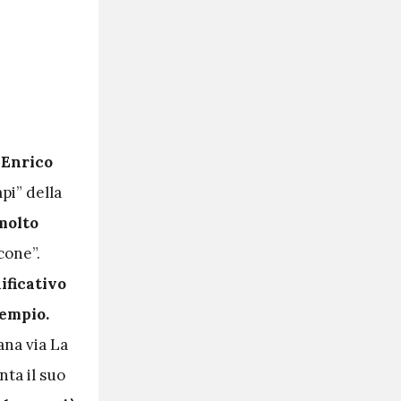
 Enrico
mpi” della
molto
cone”.
ificativo
sempio.
ana via La
ta il suo