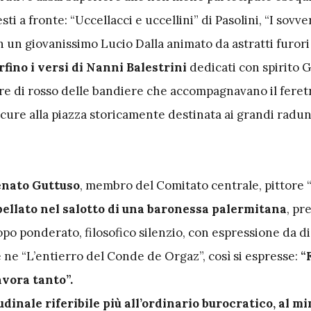
esti a fronte: “Uccellacci e uccellini” di Pasolini, “I sovve
on un giovanissimo Lucio Dalla animato da astratti furori
rfino i versi di Nanni Balestrini
dedicati con spirito 
ure di rosso delle bandiere che accompagnavano il feretr
cure alla piazza storicamente destinata ai grandi radun
enato Guttuso
, membro del Comitato centrale, pittore “
ellato nel salotto di una baronessa palermitana
, pr
dopo ponderato, filosofico silenzio, con espressione da di
 ne “L’entierro del Conde de Orgaz”, così si espresse:
“
avora tanto”.
udinale riferibile più all’ordinario burocratico, al m