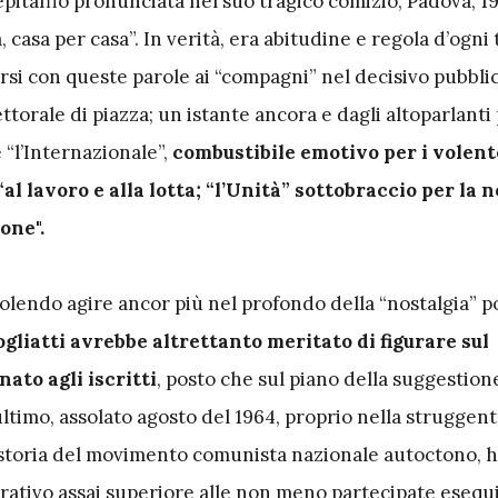
pitaffio pronunciata nel suo tragico comizio, Padova, 1
, casa per casa”. In verità, era abitudine e regola d’ogni
rsi con queste parole ai “compagni” nel decisivo pubbli
orale di piazza; un istante ancora e dagli altoparlanti
 “l’Internazionale”,
combustibile emotivo per i volent
“al lavoro e alla lotta; “l’Unità” sottobraccio per la
one".
olendo agire ancor più nel profondo della “nostalgia” po
gliatti avrebbe altrettanto meritato di figurare sul
ato agli iscritti
, posto che sul piano della suggestione
ultimo, assolato agosto del 1964, proprio nella struggent
 storia del movimento comunista nazionale autoctono, 
rativo assai superiore alle non meno partecipate esequi