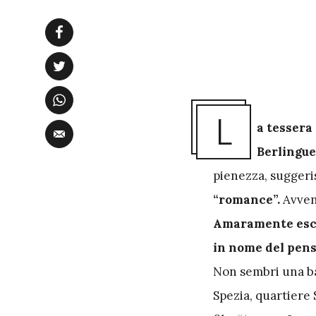
L
a tessera
Berlingue
pienezza, suggeris
“romance”.
Avvenu
Amaramente escl
in nome del pens
Non sembri una bat
Spezia, quartiere