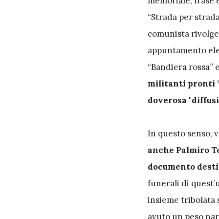
memoriale, frase e
“Strada per strada
comunista rivolge
appuntamento elett
“Bandiera rossa” e
militanti pronti 
doverosa "diffusi
In questo senso, v
anche Palmiro To
documento destin
funerali di quest’
insieme tribolata
avuto un peso nar