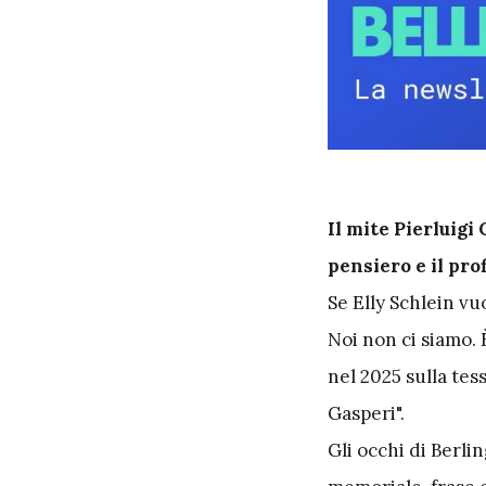
I
l mite Pierluigi
pensiero e il pro
Se Elly Schlein vu
Noi non ci siamo. 
nel 2025 sulla tes
Gasperi".
Gli occhi di Berli