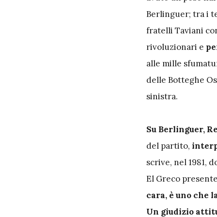
Berlinguer; tra i t
fratelli Taviani c
rivoluzionari e
pe
alle mille sfumat
delle Botteghe Os
sinistra.
Su Berlinguer, R
del partito,
interp
scrive, nel 1981, 
El Greco presente
cara, è uno che l
Un giudizio attit