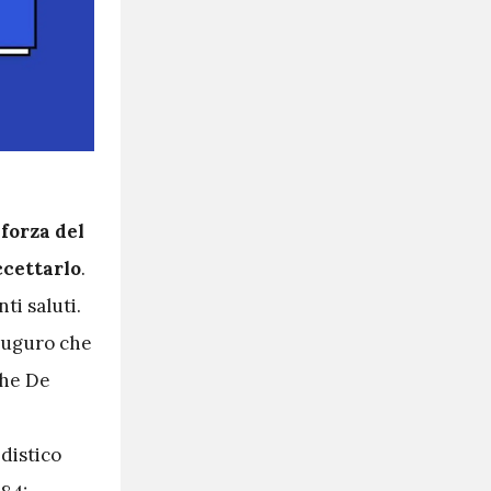
 forza del
ccettarlo
.
ti saluti.
 auguro che
che De
 distico