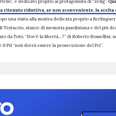
tello”, è dedicato proprio al protagonista di “Zelig”.
Qua
a ritenuto riduttiva, se non sconveniente, la scelta 
opo una visita alla mostra dedicata proprio a Berlinguer 
 di Testaccio, stanze di memoria pasoliniana e del più d
ato da Totò, “Dov’è la libertà…?” di Roberto Rossellini, 
he il Pd “non dovrà essere la prosecuzione del Pci”.