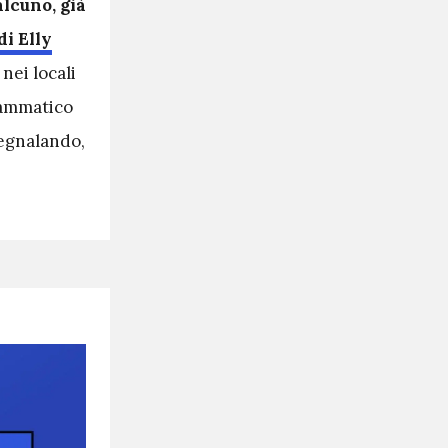
lcuno, già
di Elly
nei locali
rammatico
segnalando,