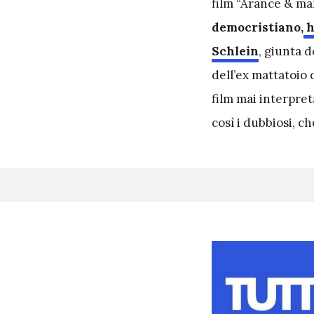
film “Arance & mar
democristiano,
h
Schlein
, giunta d
dell’ex mattatoio
film mai interpret
così i dubbiosi, c