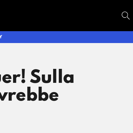
SEARCH
Y
er! Sulla
ovrebbe