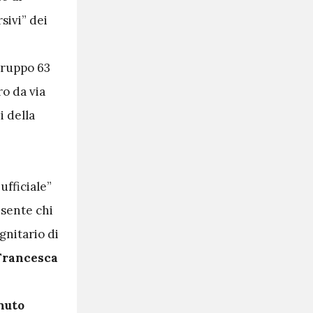
rsivi” dei
Gruppo 63
o da via
i della
ufficiale”
esente chi
gnitario di
Francesca
inuto